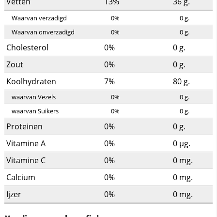
Vetten
13%
36
g.
Waarvan verzadigd
0%
0
g.
Waarvan onverzadigd
0%
0
g.
Cholesterol
0%
0
g.
Zout
0%
0
g.
Koolhydraten
7%
80
g.
waarvan Vezels
0%
0
g.
waarvan Suikers
0%
0
g.
Proteinen
0%
0
g.
Vitamine A
0%
0
µg.
Vitamine C
0%
0
mg.
Calcium
0%
0
mg.
Ijzer
0%
0
mg.