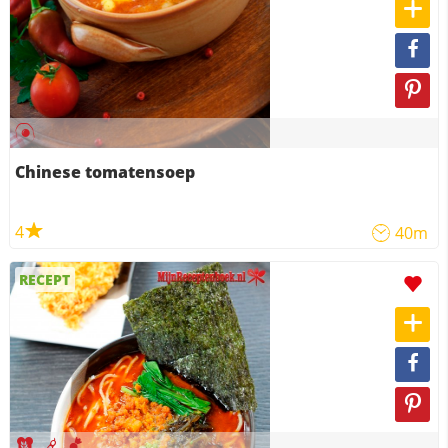
Chinese tomatensoep
4
40m
RECEPT