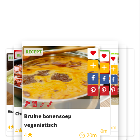
RECEPT
RECEPT
RECEPT
RECEPT
RECEPT
Guacamole
Pruimentaart met kaneel
Chili con carne
Sushi rijstsalade
Bruine bonensoep
maaltijdsalade
veganistisch
4
4
5m
55m
4
4
45m
40m
4
20m