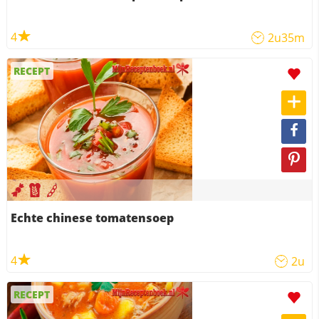
4
2u35m
RECEPT
Echte chinese tomatensoep
4
2u
RECEPT