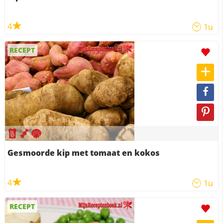
4
1u
RECEPT
Gesmoorde kip met tomaat en kokos
4
1u
RECEPT