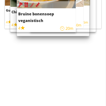
Guacamole
Pruimentaart met kaneel
Chili con carne
Sushi rijstsalade
Bruine bonensoep
maaltijdsalade
veganistisch
4
4
5m
55m
4
4
45m
40m
4
20m