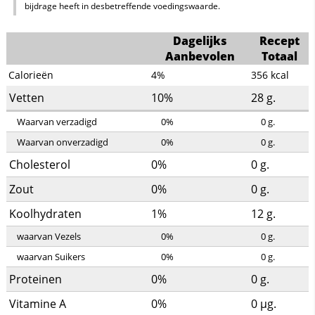
bijdrage heeft in desbetreffende voedingswaarde.
Dagelijks
Recept
Aanbevolen
Totaal
Calorieën
4%
356
kcal
Vetten
10%
28
g.
Waarvan verzadigd
0%
0
g.
Waarvan onverzadigd
0%
0
g.
Cholesterol
0%
0
g.
Zout
0%
0
g.
Koolhydraten
1%
12
g.
waarvan Vezels
0%
0
g.
waarvan Suikers
0%
0
g.
Proteinen
0%
0
g.
Vitamine A
0%
0
µg.