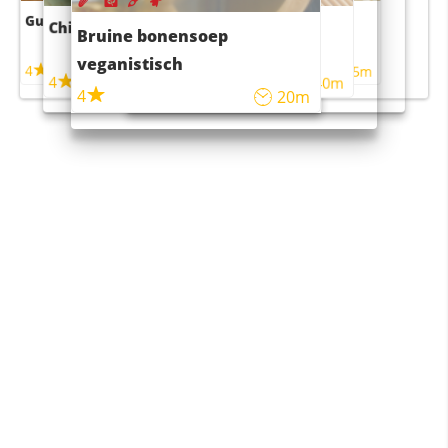
Guacamole
Pruimentaart met kaneel
Chili con carne
Sushi rijstsalade
Bruine bonensoep
maaltijdsalade
veganistisch
4
4
5m
55m
4
4
45m
40m
4
20m