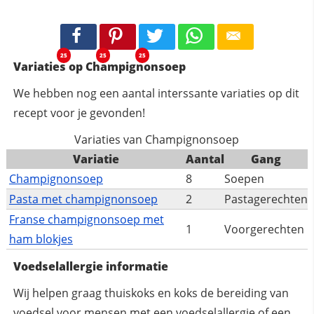
25
25
25
Variaties op Champignonsoep
We hebben nog een aantal interssante variaties op dit
recept voor je gevonden!
Variaties van Champignonsoep
Variatie
Aantal
Gang
Champignonsoep
8
Soepen
Pasta met champignonsoep
2
Pastagerechten
Franse champignonsoep met
1
Voorgerechten
ham blokjes
Voedselallergie informatie
Wij helpen graag thuiskoks en koks de bereiding van
voedsel voor mensen met een voedselallergie of een