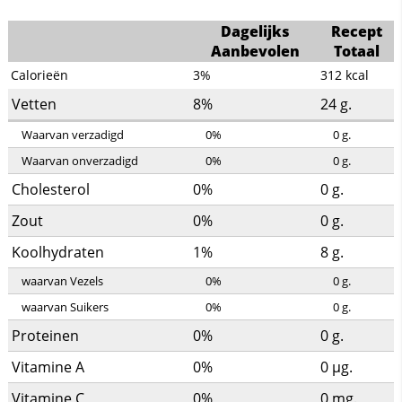
Dagelijks
Recept
Aanbevolen
Totaal
Calorieën
3%
312
kcal
Vetten
8%
24
g.
Waarvan verzadigd
0%
0
g.
Waarvan onverzadigd
0%
0
g.
Cholesterol
0%
0
g.
Zout
0%
0
g.
Koolhydraten
1%
8
g.
waarvan Vezels
0%
0
g.
waarvan Suikers
0%
0
g.
Proteinen
0%
0
g.
Vitamine A
0%
0
µg.
Vitamine C
0%
0
mg.