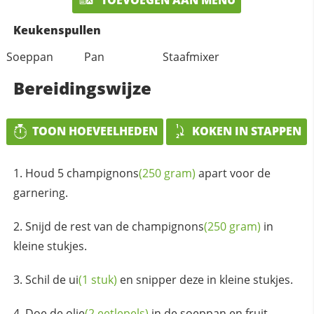
Keukenspullen
Soeppan
Pan
Staafmixer
Bereidingswijze
TOON HOEVEELHEDEN
KOKEN IN STAPPEN
Houd 5
champignons
(250 gram)
apart voor de
garnering.
Snijd de rest van de
champignons
(250 gram)
in
kleine stukjes.
Schil de
ui
(1 stuk)
en snipper deze in kleine stukjes.
Doe de
olie
(2 eetlepels)
in de soeppan en fruit