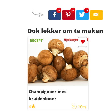
25
25
25
Ook lekker om te maken
RECEPT
Champignons met
kruidenboter
4
10m