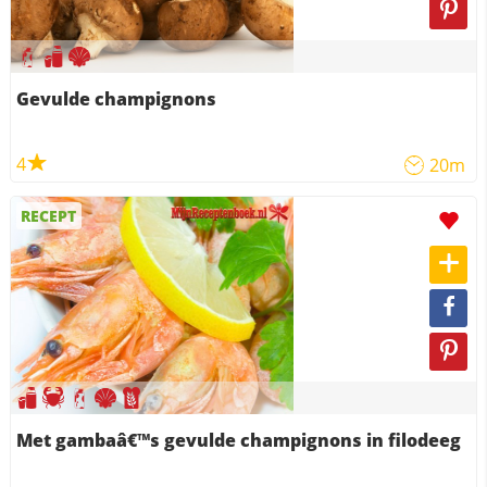
Gevulde champignons
4
20m
RECEPT
Met gambaâ€™s gevulde champignons in filodeeg