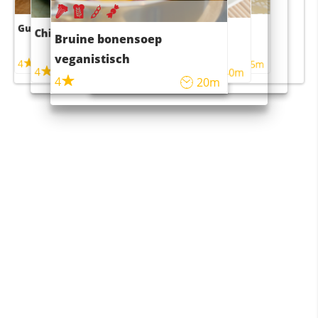
Guacamole
Pruimentaart met kaneel
Chili con carne
Sushi rijstsalade
Bruine bonensoep
maaltijdsalade
veganistisch
4
4
5m
55m
4
4
45m
40m
4
20m