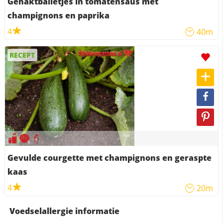
Gehaktballetjes in tomatensaus met
champignons en paprika
4
40m
RECEPT
Gevulde courgette met champignons en geraspte
kaas
4
20m
Voedselallergie informatie