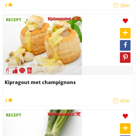
4
30m
RECEPT
Kipragout met champignons
4
45m
RECEPT