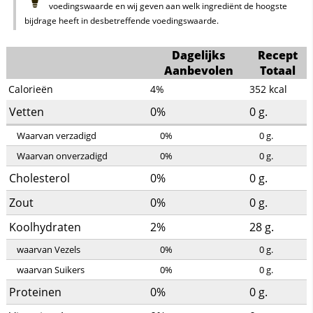
voedingswaarde en wij geven aan welk ingrediënt de hoogste
bijdrage heeft in desbetreffende voedingswaarde.
Dagelijks
Recept
Aanbevolen
Totaal
Calorieën
4%
352
kcal
Vetten
0%
0
g.
Waarvan verzadigd
0%
0
g.
Waarvan onverzadigd
0%
0
g.
Cholesterol
0%
0
g.
Zout
0%
0
g.
Koolhydraten
2%
28
g.
waarvan Vezels
0%
0
g.
waarvan Suikers
0%
0
g.
Proteinen
0%
0
g.