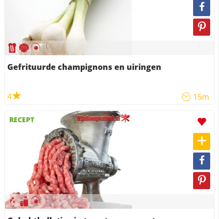
Gefrituurde champignons en uiringen
4
15m
RECEPT