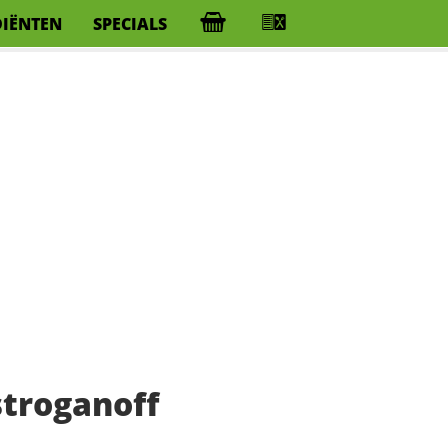
DIËNTEN
SPECIALS
troganoff