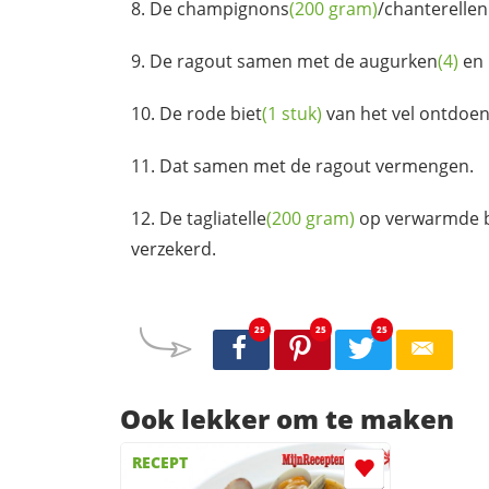
De
champignons
(200 gram)
/chanterellen
De ragout samen met de
augurken
(4)
en
De rode
biet
(1 stuk)
van het vel ontdoen 
Dat samen met de ragout vermengen.
De
tagliatelle
(200 gram)
op verwarmde b
verzekerd.
25
25
25
Ook lekker om te maken
RECEPT