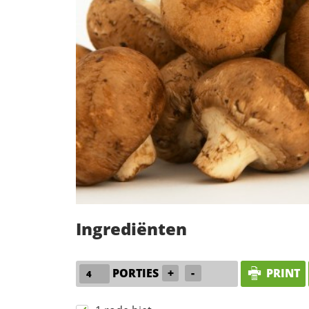
Ingrediënten
PORTIES
+
-
PRINT