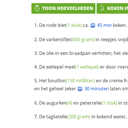
TOON HOEVEELHEDEN
KOKEN I
De rode
biet
(1 stuk)
ca.
45 min
koken.
De
varkensfilet
(600 gram)
in reepjes snij
De olie in een braadpan verhitten, het v
De eetlepel
meel
(1 eetlepel)
er door roer
Het
bouillon
(150 milliliter)
en de creme fr
en het geheel zeker
30 minuten
laten s
De
augurken
(4)
en
peterselie
(1 stuk)
in st
De
tagliatelle
(200 gram)
in kokend water,