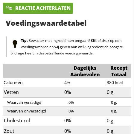
REACTIE ACHTERLATEN
Voedingswaardetabel
Tip:
Bewuster met ingrediënten omgaan? Klik of druk op een
voedingswaarde en wij geven aan welk ingrediënt de hoogste
bijdrage heeft in desbetreffende voedingswaarde.
Dagelijks
Recept
Aanbevolen
Totaal
Calorieën
4%
380
kcal
Vetten
0%
0
g.
Waarvan verzadigd
0%
0
g.
Waarvan onverzadigd
0%
0
g.
Cholesterol
0%
0
g.
Zout
0%
0
g.