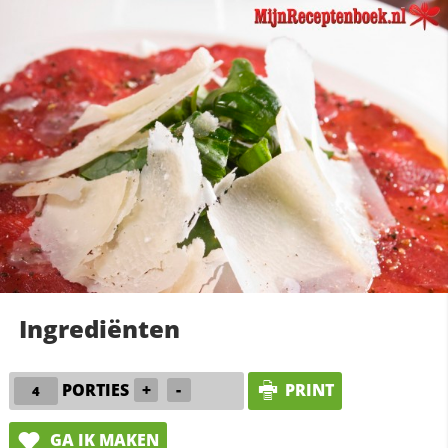
Ingrediënten
PORTIES
+
-
PRINT
GA IK MAKEN