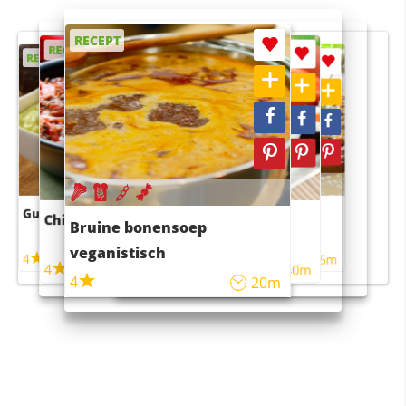
RECEPT
RECEPT
RECEPT
RECEPT
RECEPT
Guacamole
Pruimentaart met kaneel
Chili con carne
Sushi rijstsalade
Bruine bonensoep
maaltijdsalade
veganistisch
4
4
5m
55m
4
4
45m
40m
4
20m