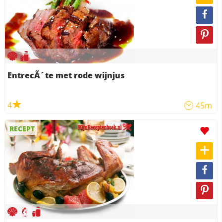
EntrecÃ´te met rode wijnjus
4
45m
RECEPT