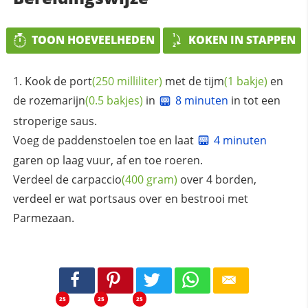
TOON HOEVEELHEDEN
KOKEN IN STAPPEN
Kook de
port
(250 milliliter)
met de
tijm
(1 bakje)
en
de
rozemarijn
(0.5 bakjes)
in
8 minuten
in tot een
stroperige saus.
Voeg de paddenstoelen toe en laat
4 minuten
garen op laag vuur, af en toe roeren.
Verdeel de
carpaccio
(400 gram)
over 4 borden,
verdeel er wat portsaus over en bestrooi met
Parmezaan.
25
25
25