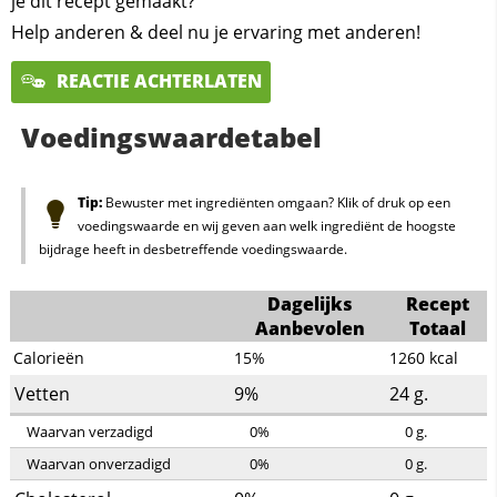
je dit recept gemaakt?
Help anderen & deel nu je ervaring met anderen!
REACTIE ACHTERLATEN
Voedingswaardetabel
Tip:
Bewuster met ingrediënten omgaan? Klik of druk op een
voedingswaarde en wij geven aan welk ingrediënt de hoogste
bijdrage heeft in desbetreffende voedingswaarde.
Dagelijks
Recept
Aanbevolen
Totaal
Calorieën
15%
1260
kcal
Vetten
9%
24
g.
Waarvan verzadigd
0%
0
g.
Waarvan onverzadigd
0%
0
g.