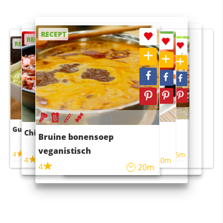
RECEPT
RECEPT
RECEPT
RECEPT
RECEPT
Guacamole
Pruimentaart met kaneel
Chili con carne
Sushi rijstsalade
Bruine bonensoep
maaltijdsalade
veganistisch
4
4
5m
55m
4
4
45m
40m
4
20m