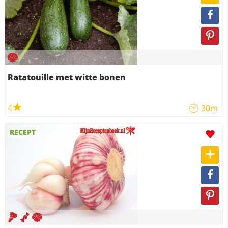
Ratatouille met witte bonen
4
30m
RECEPT