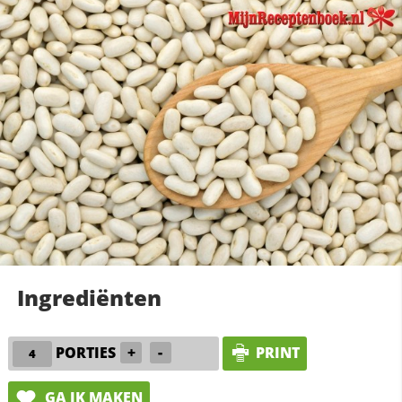
Ingrediënten
PORTIES
+
-
PRINT
GA IK MAKEN