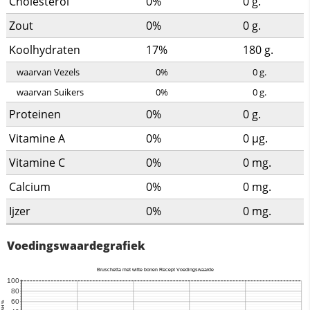
Cholesterol
0%
0
g.
Zout
0%
0
g.
Koolhydraten
17%
180
g.
waarvan Vezels
0%
0
g.
waarvan Suikers
0%
0
g.
Proteinen
0%
0
g.
Vitamine A
0%
0
µg.
Vitamine C
0%
0
mg.
Calcium
0%
0
mg.
Ijzer
0%
0
mg.
Voedingswaardegrafiek