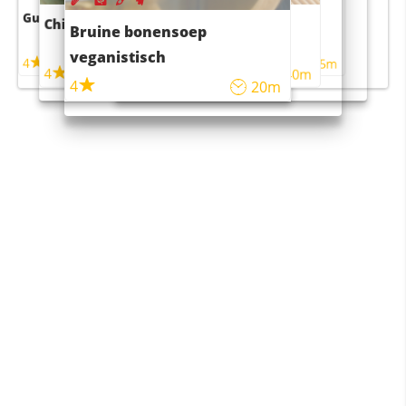
Guacamole
Pruimentaart met kaneel
Chili con carne
Sushi rijstsalade
Bruine bonensoep
maaltijdsalade
veganistisch
4
4
5m
55m
4
4
45m
40m
4
20m