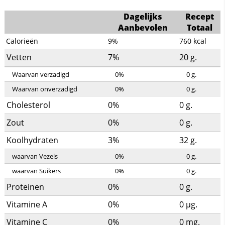
Dagelijks
Recept
Aanbevolen
Totaal
Calorieën
9%
760
kcal
Vetten
7%
20
g.
Waarvan verzadigd
0%
0
g.
Waarvan onverzadigd
0%
0
g.
Cholesterol
0%
0
g.
Zout
0%
0
g.
Koolhydraten
3%
32
g.
waarvan Vezels
0%
0
g.
waarvan Suikers
0%
0
g.
Proteinen
0%
0
g.
Vitamine A
0%
0
µg.
Vitamine C
0%
0
mg.