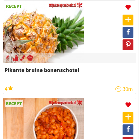
RECEPT
Pikante bruine bonenschotel
4
30m
RECEPT