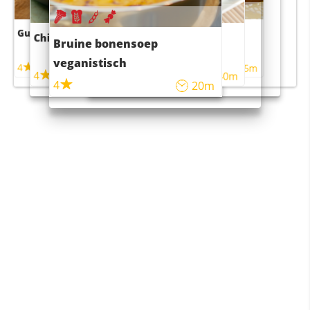
Guacamole
Pruimentaart met kaneel
Chili con carne
Sushi rijstsalade
Bruine bonensoep
maaltijdsalade
veganistisch
4
4
5m
55m
4
4
45m
40m
4
20m