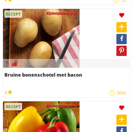
4
1u
RECEPT
Bruine bonenschotel met bacon
4
30m
RECEPT