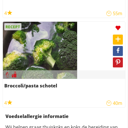
4
55m
RECEPT
Broccoli/pasta schotel
4
40m
Voedselallergie informatie
Wij helpen graag thuiskoks en koks de bereiding van