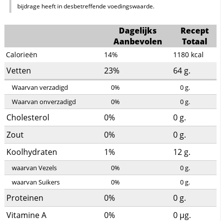
bijdrage heeft in desbetreffende voedingswaarde.
Dagelijks
Recept
Aanbevolen
Totaal
Calorieën
14%
1180
kcal
Vetten
23%
64
g.
Waarvan verzadigd
0%
0
g.
Waarvan onverzadigd
0%
0
g.
Cholesterol
0%
0
g.
Zout
0%
0
g.
Koolhydraten
1%
12
g.
waarvan Vezels
0%
0
g.
waarvan Suikers
0%
0
g.
Proteinen
0%
0
g.
Vitamine A
0%
0
µg.