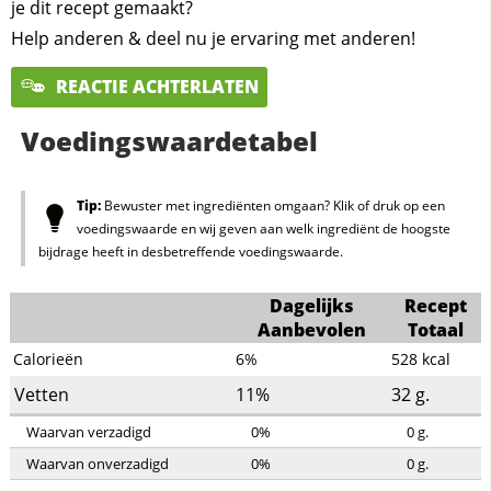
je dit recept gemaakt?
Help anderen & deel nu je ervaring met anderen!
REACTIE ACHTERLATEN
Voedingswaardetabel
Tip:
Bewuster met ingrediënten omgaan? Klik of druk op een
voedingswaarde en wij geven aan welk ingrediënt de hoogste
bijdrage heeft in desbetreffende voedingswaarde.
Dagelijks
Recept
Aanbevolen
Totaal
Calorieën
6%
528
kcal
Vetten
11%
32
g.
Waarvan verzadigd
0%
0
g.
Waarvan onverzadigd
0%
0
g.