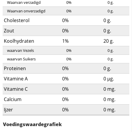
Waarvan verzadigd
0%
0
g.
Waarvan onverzadigd
0%
0
g.
Cholesterol
0%
0
g.
Zout
0%
0
g.
Koolhydraten
1%
20
g.
waarvan Vezels
0%
0
g.
waarvan Suikers
0%
0
g.
Proteinen
0%
0
g.
Vitamine A
0%
0
µg.
Vitamine C
0%
0
mg.
Calcium
0%
0
mg.
Ijzer
0%
0
mg.
Voedingswaardegrafiek