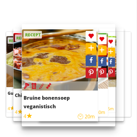
RECEPT
RECEPT
RECEPT
RECEPT
RECEPT
Guacamole
Pruimentaart met kaneel
Chili con carne
Sushi rijstsalade
Bruine bonensoep
maaltijdsalade
veganistisch
4
4
5m
55m
4
4
45m
40m
4
20m