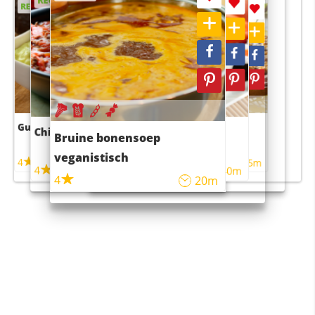
RECEPT
RECEPT
RECEPT
RECEPT
Guacamole
Pruimentaart met kaneel
Chili con carne
Sushi rijstsalade
Bruine bonensoep
maaltijdsalade
veganistisch
4
4
5m
55m
4
4
45m
40m
4
20m