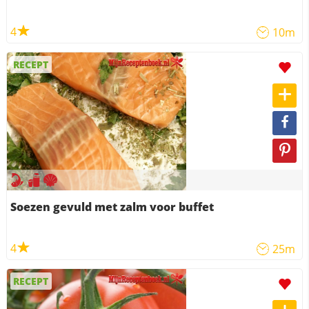
4
10m
RECEPT
Soezen gevuld met zalm voor buffet
4
25m
RECEPT