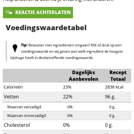
REACTIE ACHTERLATEN
Voedingswaardetabel
Tip:
Bewuster met ingrediënten omgaan? Klik of druk op een
voedingswaarde en wij geven aan welk ingrediënt de hoogste
bijdrage heeft in desbetreffende voedingswaarde.
Dagelijks
Recept
Aanbevolen
Totaal
Calorieën
23%
2838
kcal
Vetten
22%
96
g.
Waarvan verzadigd
0%
0
g.
Waarvan onverzadigd
0%
0
g.
Cholesterol
0%
0
g.