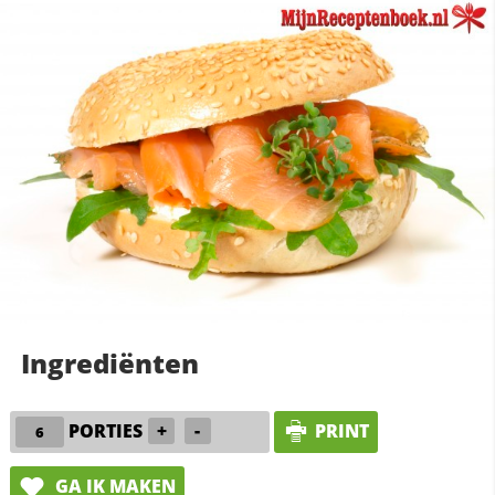
Ingrediënten
PORTIES
+
-
PRINT
GA IK MAKEN