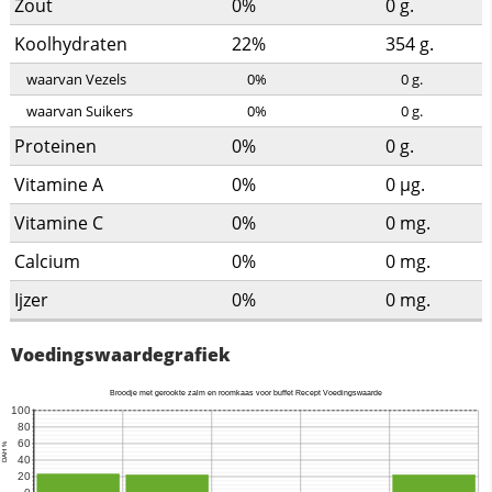
Zout
0%
0
g.
Koolhydraten
22%
354
g.
waarvan Vezels
0%
0
g.
waarvan Suikers
0%
0
g.
Proteinen
0%
0
g.
Vitamine A
0%
0
µg.
Vitamine C
0%
0
mg.
Calcium
0%
0
mg.
Ijzer
0%
0
mg.
Voedingswaardegrafiek