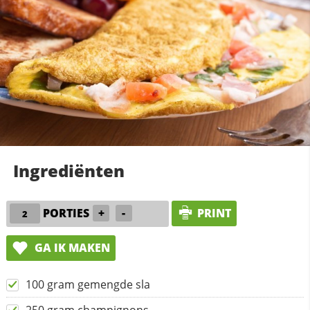
Ingrediënten
PORTIES
+
-
PRINT
GA IK MAKEN
100 gram gemengde sla