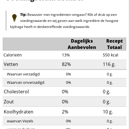
Tip:
Bewuster met ingrediënten omgaan? Klik of druk op een
voedingswaarde en wij geven aan welk ingrediënt de hoogste
bijdrage heeft in desbetreffende voedingswaarde.
Dagelijks
Recept
Aanbevolen
Totaal
Calorieën
13%
550
kcal
Vetten
82%
116
g.
Waarvan verzadigd
0%
0
g.
Waarvan onverzadigd
0%
0
g.
Cholesterol
0%
0
g.
Zout
0%
0
g.
Koolhydraten
2%
10
g.
waarvan Vezels
0%
0
g.