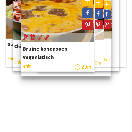
Guacamole
Pruimentaart met kaneel
Chili con carne
Sushi rijstsalade
Bruine bonensoep
maaltijdsalade
veganistisch
4
4
5m
55m
4
4
45m
40m
4
20m