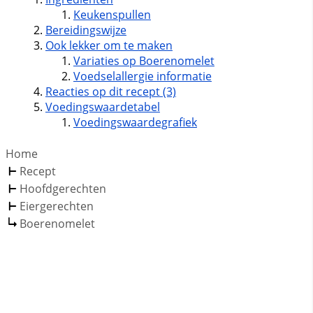
Keukenspullen
Bereidingswijze
Ook lekker om te maken
Variaties op Boerenomelet
Voedselallergie informatie
Reacties op dit recept (3)
Voedingswaardetabel
Voedingswaardegrafiek
Home
Recept
Hoofdgerechten
Eiergerechten
Boerenomelet