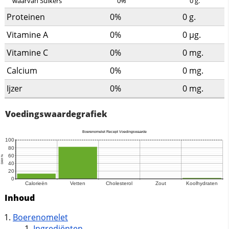
waarvan Suikers
0%
0
g.
Proteinen
0%
0
g.
Vitamine A
0%
0
µg.
Vitamine C
0%
0
mg.
Calcium
0%
0
mg.
Ijzer
0%
0
mg.
Voedingswaardegrafiek
Inhoud
Boerenomelet
Ingrediënten