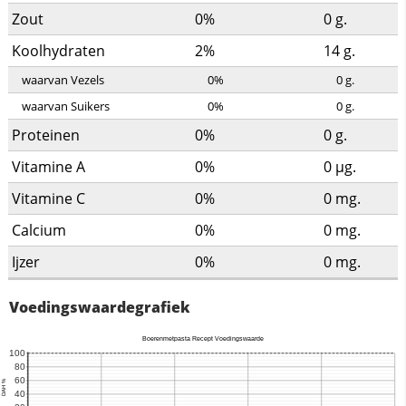
Zout
0%
0
g.
Koolhydraten
2%
14
g.
waarvan Vezels
0%
0
g.
waarvan Suikers
0%
0
g.
Proteinen
0%
0
g.
Vitamine A
0%
0
µg.
Vitamine C
0%
0
mg.
Calcium
0%
0
mg.
Ijzer
0%
0
mg.
Voedingswaardegrafiek