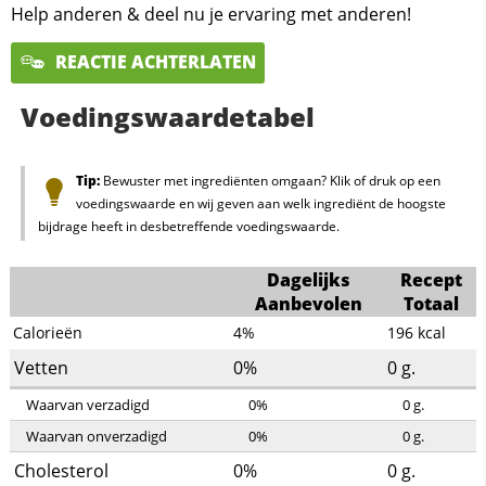
Help anderen & deel nu je ervaring met anderen!
REACTIE ACHTERLATEN
Voedingswaardetabel
Tip:
Bewuster met ingrediënten omgaan? Klik of druk op een
voedingswaarde en wij geven aan welk ingrediënt de hoogste
bijdrage heeft in desbetreffende voedingswaarde.
Dagelijks
Recept
Aanbevolen
Totaal
Calorieën
4%
196
kcal
Vetten
0%
0
g.
Waarvan verzadigd
0%
0
g.
Waarvan onverzadigd
0%
0
g.
Cholesterol
0%
0
g.