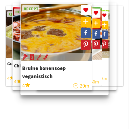
RECEPT
RECEPT
RECEPT
RECEPT
RECEPT
Guacamole
Pruimentaart met kaneel
Chili con carne
Sushi rijstsalade
Bruine bonensoep
maaltijdsalade
veganistisch
4
4
5m
55m
4
4
45m
40m
4
20m