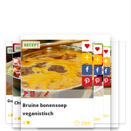
RECEPT
RECEPT
RECEPT
RECEPT
RECEPT
Guacamole
Pruimentaart met kaneel
Chili con carne
Sushi rijstsalade
Bruine bonensoep
maaltijdsalade
veganistisch
4
4
5m
55m
4
4
45m
40m
4
20m