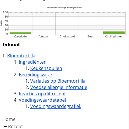
Inhoud
Bloemtortilla
Ingrediënten
Keukenspullen
Bereidingswijze
Variaties op Bloemtortilla
Voedselallergie informatie
Reacties op dit recept
Voedingswaardetabel
Voedingswaardegrafiek
Home
Recept