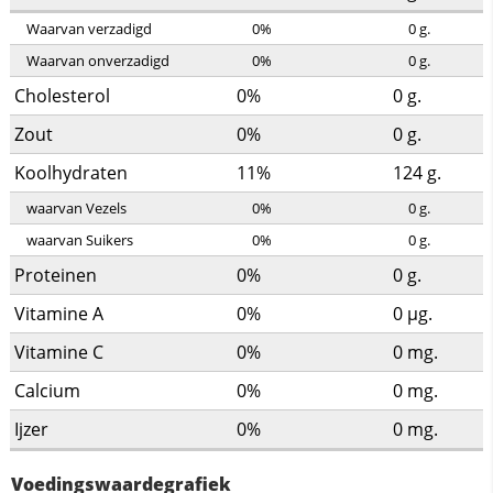
Waarvan verzadigd
0%
0
g.
Waarvan onverzadigd
0%
0
g.
Cholesterol
0%
0
g.
Zout
0%
0
g.
Koolhydraten
11%
124
g.
waarvan Vezels
0%
0
g.
waarvan Suikers
0%
0
g.
Proteinen
0%
0
g.
Vitamine A
0%
0
µg.
Vitamine C
0%
0
mg.
Calcium
0%
0
mg.
Ijzer
0%
0
mg.
Voedingswaardegrafiek