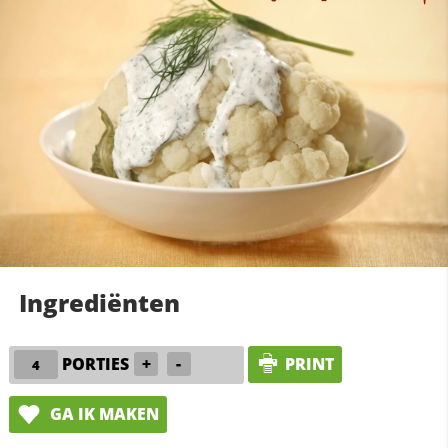
Ingrediënten
PORTIES
+
-
PRINT
GA IK MAKEN