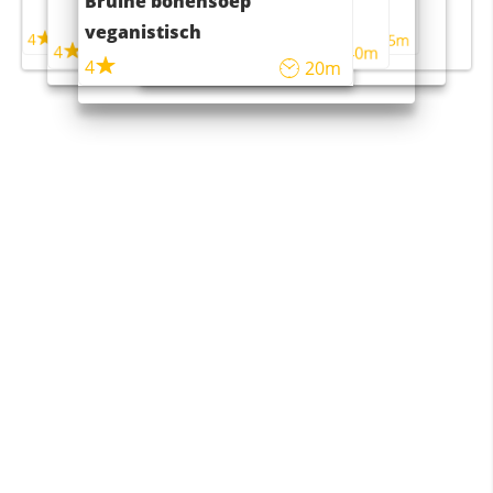
Bruine bonensoep
maaltijdsalade
veganistisch
4
4
5m
55m
4
4
45m
40m
4
20m