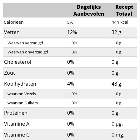
Dagelijks
Recept
Aanbevolen
Totaal
Calorieën
5%
444
kcal
Vetten
12%
32
g.
Waarvan verzadigd
0%
0
g.
Waarvan onverzadigd
0%
0
g.
Cholesterol
0%
0
g.
Zout
0%
0
g.
Koolhydraten
4%
48
g.
waarvan Vezels
0%
0
g.
waarvan Suikers
0%
0
g.
Proteinen
0%
0
g.
Vitamine A
0%
0
µg.
Vitamine C
0%
0
mg.