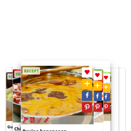
RECEPT
RECEPT
RECEPT
RECEPT
RECEPT
Guacamole
Pruimentaart met kaneel
Chili con carne
Sushi rijstsalade