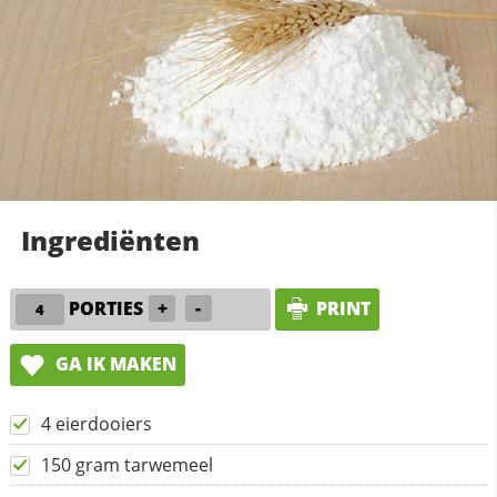
Ingrediënten
PORTIES
+
-
PRINT
GA IK MAKEN
4 eierdooiers
150 gram tarwemeel