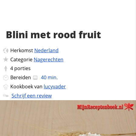
Blini met rood fruit
Herkomst
Nederland
Categorie
Nagerechten
4
porties
Bereiden
40 min.
Kookboek van
lucyvader
Schrijf een review