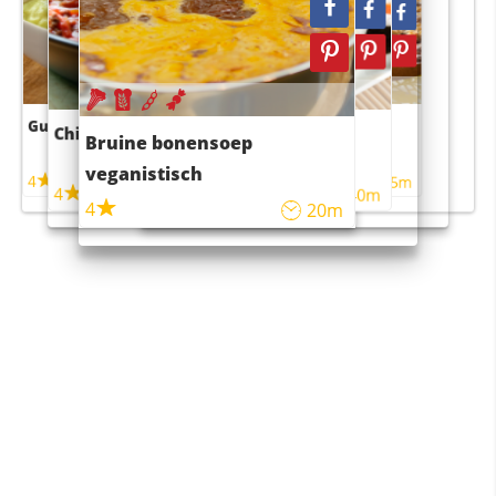
Guacamole
Pruimentaart met kaneel
Chili con carne
Sushi rijstsalade
Bruine bonensoep
maaltijdsalade
veganistisch
4
4
5m
55m
4
4
45m
40m
4
20m