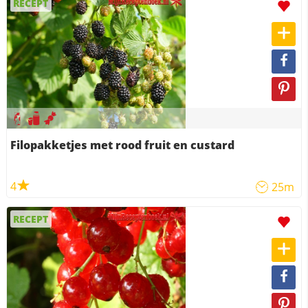
RECEPT
Filopakketjes met rood fruit en custard
4
25m
RECEPT