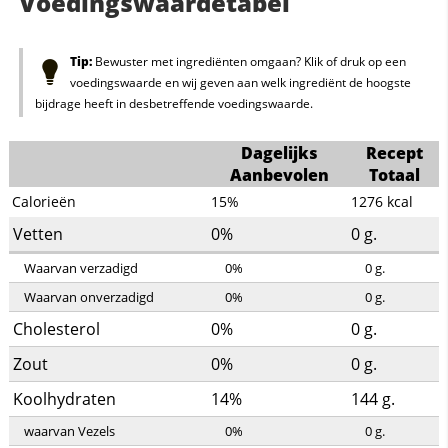
Voedingswaardetabel
Tip:
Bewuster met ingrediënten omgaan? Klik of druk op een
voedingswaarde en wij geven aan welk ingrediënt de hoogste
bijdrage heeft in desbetreffende voedingswaarde.
Dagelijks
Recept
Aanbevolen
Totaal
Calorieën
15%
1276
kcal
Vetten
0%
0
g.
Waarvan verzadigd
0%
0
g.
Waarvan onverzadigd
0%
0
g.
Cholesterol
0%
0
g.
Zout
0%
0
g.
Koolhydraten
14%
144
g.
waarvan Vezels
0%
0
g.