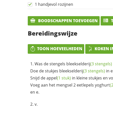
1 handjevol rozijnen
BOODSCHAPPEN TOEVOEGEN
T
Bereidingswijze
TOON HOEVEELHEDEN
KOKEN I
Was de stengels
bleekselderij
(3 stengels)
Doe de stukjes
bleekselderij
(3 stengels)
in 
Snijd de
appel
(1 stuk)
in kleine stukjes en v
Voeg aan het mengsel 2 eetlepels
yoghurt
(
en e.
v.