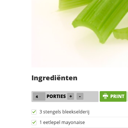
Ingrediënten
PORTIES
+
-
PRINT
3 stengels bleekselderij
1 eetlepel mayonaise