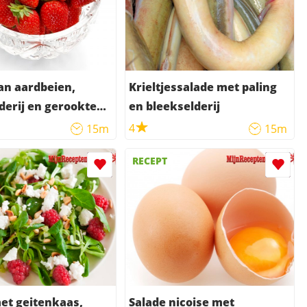
an aardbeien,
Krieltjessalade met paling
derij en gerookte
en bleekselderij
4
15m
15m
RECEPT
et geitenkaas,
Salade nicoise met