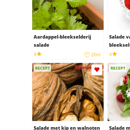
Aardappel-bleekselderij
Salade v
salade
bleeksel
kip
4
4
20m
RECEPT
RECEPT
Salade met kip en walnoten
Salade m