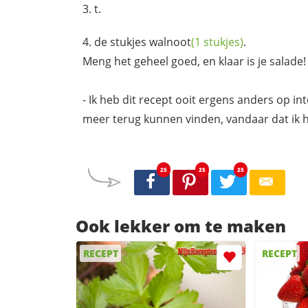
t.
de stukjes
walnoot
(1 stukjes)
.
Meng het geheel goed, en klaar is je salade!
- Ik heb dit recept ooit ergens anders op int
meer terug kunnen vinden, vandaar dat ik he
25
25
25
Ook lekker om te maken
RECEPT
RECEPT