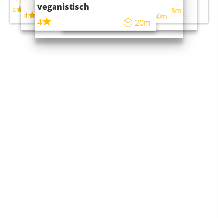
maaltijdsalade
veganistisch
4
4
5m
55m
4
4
45m
40m
4
20m