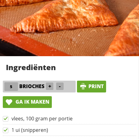
Ingrediënten
BRIOCHES
+
-
PRINT
GA IK MAKEN
vlees, 100 gram per portie
1 ui (snipperen)