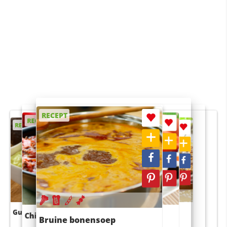
RECEPT
RECEPT
RECEPT
RECEPT
RECEPT
Guacamole
Pruimentaart met kaneel
Chili con carne
Sushi rijstsalade
Bruine bonensoep