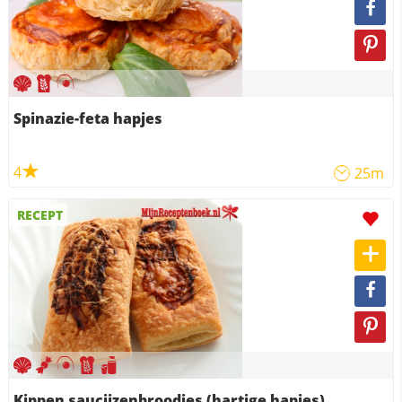
Spinazie-feta hapjes
4
25m
RECEPT
Kippen saucijzenbroodjes (hartige hapjes)