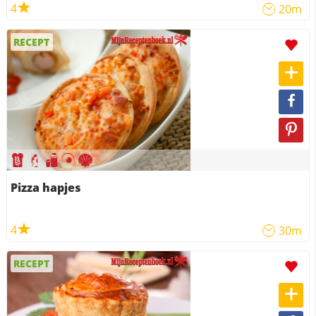
4
20m
RECEPT
Pizza hapjes
4
30m
RECEPT