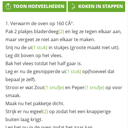
TOON HOEVEELHEDEN
KOKEN IN STAPPEN
Verwarm de oven op 160 CÂ°.
Pak 2 plakjes
bladerdeeg
(2)
en leg ze tegen elkaar aan,
maar vergeet ze niet aan elkaar te maken.
Snij nu de
ui
(1 stuk)
in stukjes (groote maakt niet uit).
Leg dit boven op het vlees.
Bak het vlees totdat het half gaar is.
Leg er nu de gesnipperde
ui
(1 stuk)
op(hoeveel dat
bepaal je zelf).
Strooi er wat
Zout
(1 snufje)
en
Peper
(1 snufje)
op voor
smaak.
Maak nu het pakketje dicht.
Strijk er nu
eigeel
(2)
op zodat het een knapperige
buiten laag krijgt.
Leg het nu in de oven zodat het gaar kan