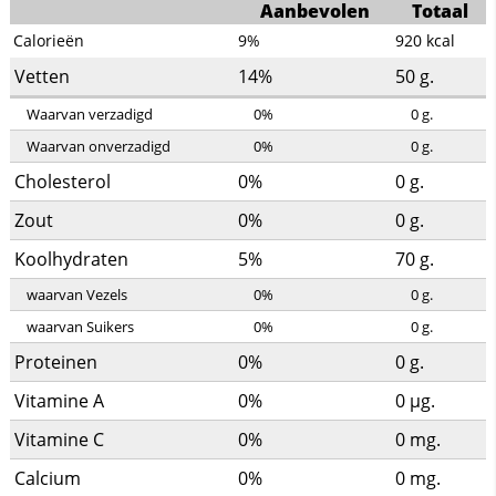
Aanbevolen
Totaal
Calorieën
9%
920
kcal
Vetten
14%
50
g.
Waarvan verzadigd
0%
0
g.
Waarvan onverzadigd
0%
0
g.
Cholesterol
0%
0
g.
Zout
0%
0
g.
Koolhydraten
5%
70
g.
waarvan Vezels
0%
0
g.
waarvan Suikers
0%
0
g.
Proteinen
0%
0
g.
Vitamine A
0%
0
µg.
Vitamine C
0%
0
mg.
Calcium
0%
0
mg.