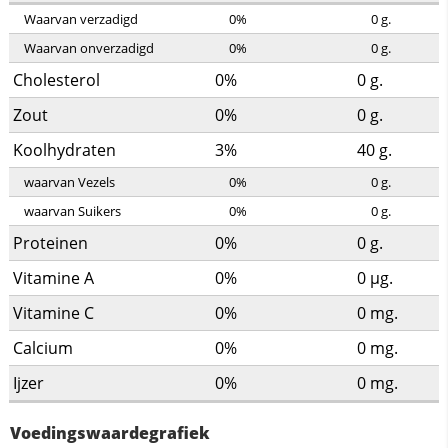
Waarvan verzadigd
0%
0
g.
Waarvan onverzadigd
0%
0
g.
Cholesterol
0%
0
g.
Zout
0%
0
g.
Koolhydraten
3%
40
g.
waarvan Vezels
0%
0
g.
waarvan Suikers
0%
0
g.
Proteinen
0%
0
g.
Vitamine A
0%
0
µg.
Vitamine C
0%
0
mg.
Calcium
0%
0
mg.
Ijzer
0%
0
mg.
Voedingswaardegrafiek