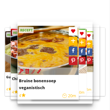
RECEPT
RECEPT
RECEPT
RECEPT
RECEPT
Guacamole
Pruimentaart met kaneel
Chili con carne
Sushi rijstsalade
Bruine bonensoep
maaltijdsalade
veganistisch
4
4
5m
55m
4
4
45m
40m
4
20m