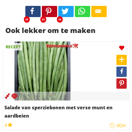
25
25
25
Ook lekker om te maken
RECEPT
Salade van sperziebonen met verse munt en
aardbeien
4
40m