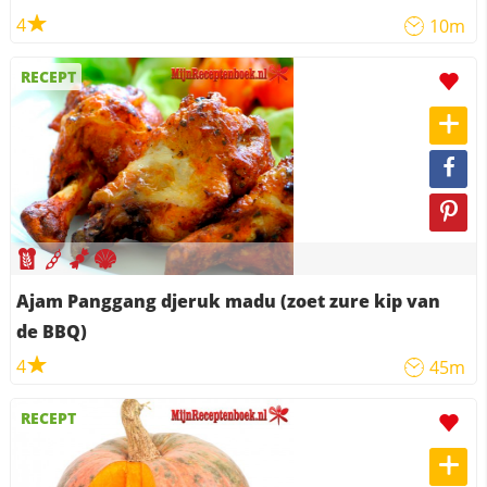
4
10m
RECEPT
Ajam Panggang djeruk madu (zoet zure kip van
de BBQ)
4
45m
RECEPT