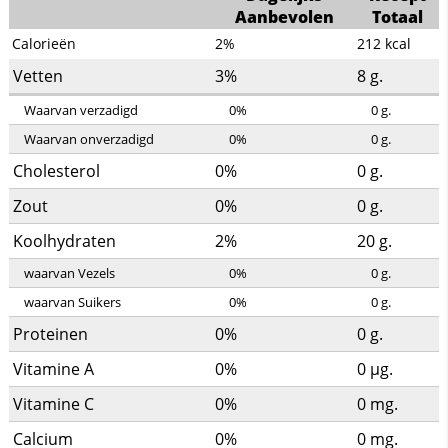
Aanbevolen
Totaal
Calorieën
2%
212
kcal
Vetten
3%
8
g.
Waarvan verzadigd
0%
0
g.
Waarvan onverzadigd
0%
0
g.
Cholesterol
0%
0
g.
Zout
0%
0
g.
Koolhydraten
2%
20
g.
waarvan Vezels
0%
0
g.
waarvan Suikers
0%
0
g.
Proteinen
0%
0
g.
Vitamine A
0%
0
µg.
Vitamine C
0%
0
mg.
Calcium
0%
0
mg.