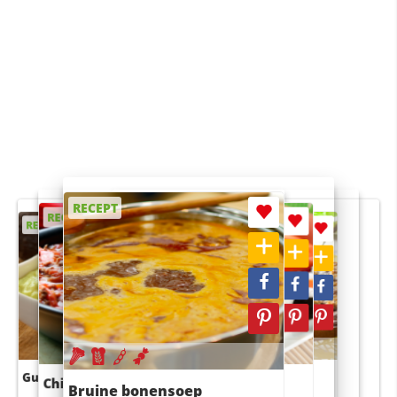
RECEPT
RECEPT
RECEPT
RECEPT
RECEPT
Guacamole
Pruimentaart met kaneel
Chili con carne
Sushi rijstsalade
Bruine bonensoep