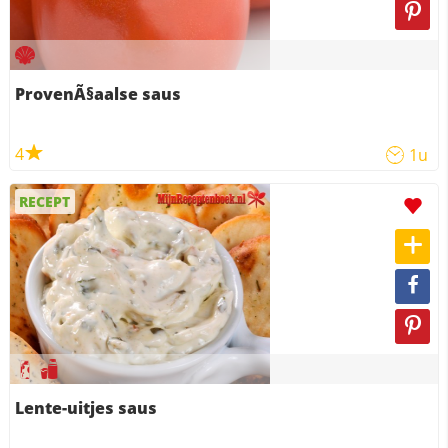
ProvenÃ§aalse saus
4
1u
RECEPT
Lente-uitjes saus