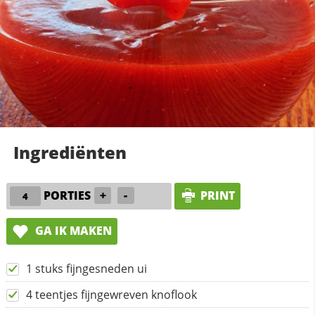
Ingrediënten
PORTIES
+
-
PRINT
GA IK MAKEN
1 stuks fijngesneden ui
4 teentjes fijngewreven knoflook