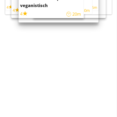
maaltijdsalade
veganistisch
4
4
5m
55m
4
4
45m
40m
4
20m