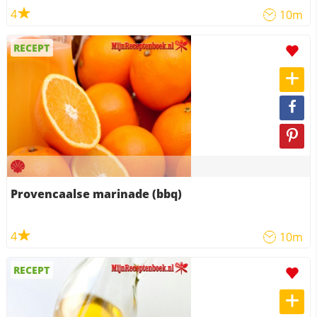
4
10m
RECEPT
Provencaalse marinade (bbq)
4
10m
RECEPT