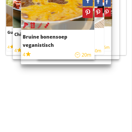
Guacamole
Pruimentaart met kaneel
Chili con carne
Sushi rijstsalade
Bruine bonensoep
maaltijdsalade
veganistisch
4
4
5m
55m
4
4
45m
40m
4
20m