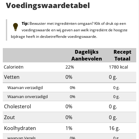
Voedingswaardetabel
Tip:
Bewuster met ingrediënten omgaan? Klik of druk op een
voedingswaarde en wij geven aan welk ingrediënt de hoogste
bijdrage heeft in desbetreffende voedingswaarde.
Dagelijks
Recept
Aanbevolen
Totaal
Calorieën
22%
1780
kcal
Vetten
0%
0
g.
Waarvan verzadigd
0%
0
g.
Waarvan onverzadigd
0%
0
g.
Cholesterol
0%
0
g.
Zout
0%
0
g.
Koolhydraten
1%
16
g.
waarvan Vezels
0%
0
g.