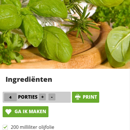
Ingrediënten
PORTIES
+
-
PRINT
GA IK MAKEN
200 milliliter olijfolie