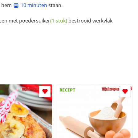
at hem
10 minuten
staan.
 een met
poedersuiker
(1 stuk)
bestrooid werkvlak
RECEPT