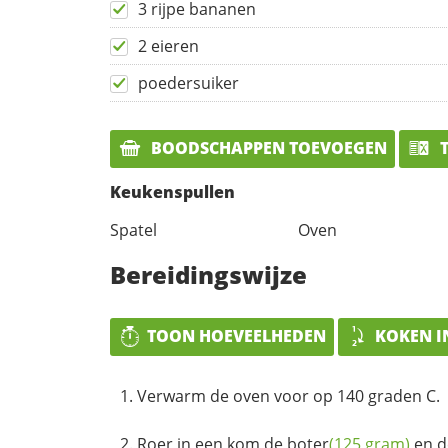
3 rijpe bananen
2 eieren
poedersuiker
BOODSCHAPPEN TOEVOEGEN
T
Keukenspullen
Spatel
Oven
Bereidingswijze
TOON HOEVEELHEDEN
KOKEN I
Verwarm de oven voor op 140 graden C.
Roer in een kom de
boter
(125 gram)
en 