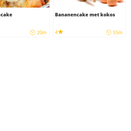
ncake
Bananencake met kokos
4
20m
55m