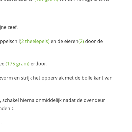
jne zeef.
ppelschil
(2 theelepels)
en de
eieren
(2)
door de
eel
(175 gram)
erdoor.
evorm en strijk het oppervlak met de bolle kant van
, schakel hierna onmiddelijk nadat de ovendeur
aden C.
n
.