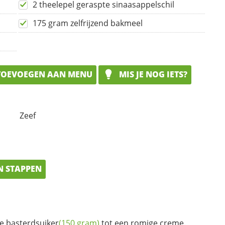
2 theelepel geraspte sinaasappelschil
175 gram zelfrijzend bakmeel
OEVOEGEN AAN MENU
MIS JE NOG IETS?
Zeef
N STAPPEN
de
basterdsuiker
(150 gram)
tot een romige creme.