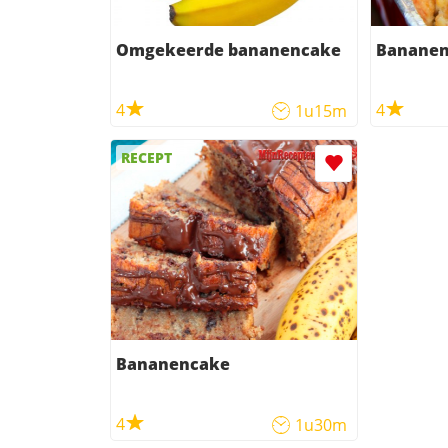
Omgekeerde bananencake
Banane
4
4
1u15m
RECEPT
Bananencake
4
1u30m