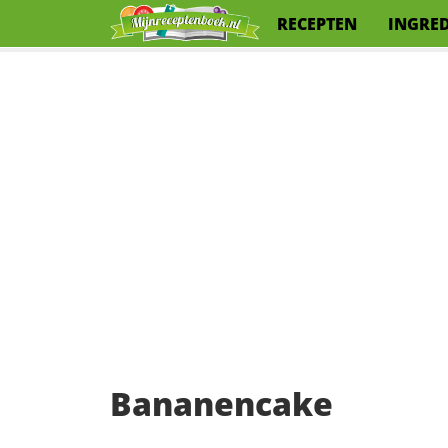
RECEPTEN
INGRE
Bananencake