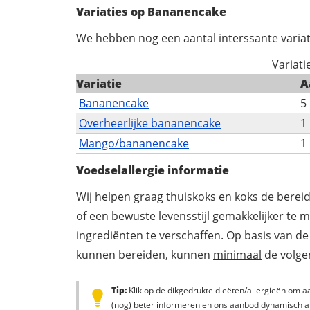
Variaties op Bananencake
We hebben nog een aantal interssante variat
Variat
Variatie
A
Bananencake
5
Overheerlijke bananencake
1
Mango/bananencake
1
Voedselallergie informatie
Wij helpen graag thuiskoks en koks de berei
of een bewuste levensstijl gemakkelijker te 
ingrediënten te verschaffen. Op basis van de
kunnen bereiden, kunnen
minimaal
de volgen
Tip:
Klik op de dikgedrukte dieëten/allergieën om aa
(nog) beter informeren en ons aanbod dynamisch a