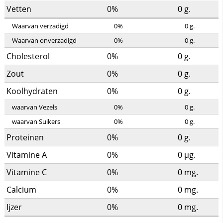
Vetten
0%
0
g.
Waarvan verzadigd
0%
0
g.
Waarvan onverzadigd
0%
0
g.
Cholesterol
0%
0
g.
Zout
0%
0
g.
Koolhydraten
0%
0
g.
waarvan Vezels
0%
0
g.
waarvan Suikers
0%
0
g.
Proteinen
0%
0
g.
Vitamine A
0%
0
µg.
Vitamine C
0%
0
mg.
Calcium
0%
0
mg.
Ijzer
0%
0
mg.