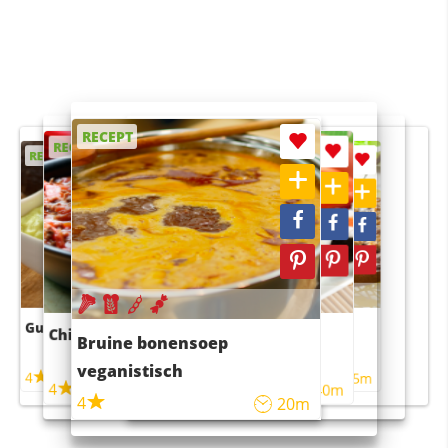
RECEPT
RECEPT
RECEPT
RECEPT
RECEPT
Guacamole
Pruimentaart met kaneel
Chili con carne
Sushi rijstsalade
Bruine bonensoep
maaltijdsalade
veganistisch
4
4
5m
55m
4
4
45m
40m
4
20m