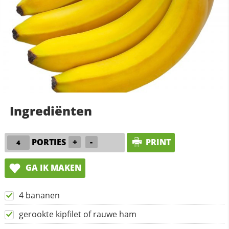
Ingrediënten
PORTIES
+
-
PRINT
GA IK MAKEN
4 bananen
gerookte kipfilet of rauwe ham