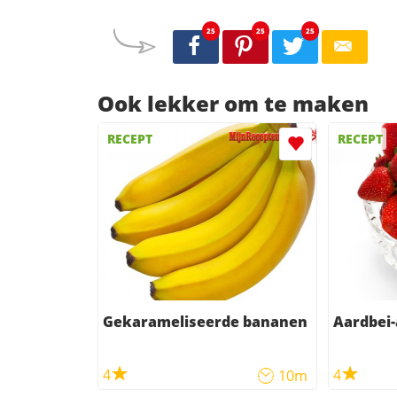
25
25
25
Ook lekker om te maken
RECEPT
RECEPT
Gekarameliseerde bananen
Aardbei-
4
4
10m