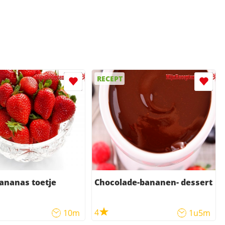
RECEPT
ananas toetje
Chocolade-bananen- dessert
4
10m
1u5m