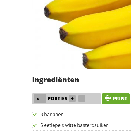
Ingrediënten
PORTIES
+
-
PRINT
3 bananen
5 eetlepels witte basterdsuiker