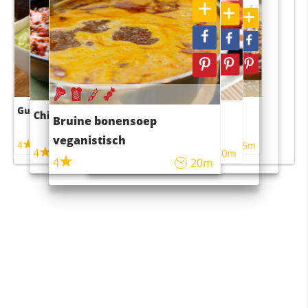
Guacamole
Pruimentaart met kaneel
Chili con carne
Sushi rijstsalade
Bruine bonensoep
maaltijdsalade
veganistisch
4
4
5m
55m
4
4
45m
40m
4
20m