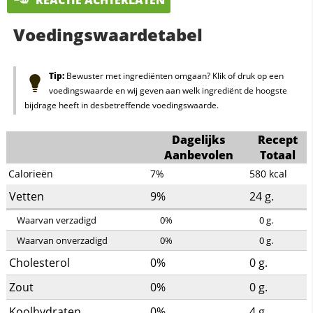
Voedingswaardetabel
Tip:
Bewuster met ingrediënten omgaan? Klik of druk op een
voedingswaarde en wij geven aan welk ingrediënt de hoogste
bijdrage heeft in desbetreffende voedingswaarde.
Dagelijks
Recept
Aanbevolen
Totaal
Calorieën
7%
580
kcal
Vetten
9%
24
g.
Waarvan verzadigd
0%
0
g.
Waarvan onverzadigd
0%
0
g.
Cholesterol
0%
0
g.
Zout
0%
0
g.
Koolhydraten
0%
4
g.