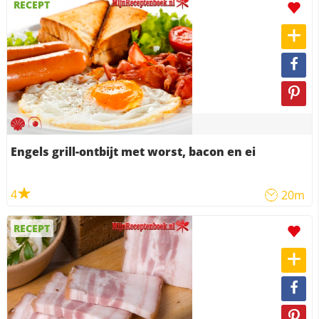
RECEPT
Engels grill-ontbijt met worst, bacon en ei
4
20m
RECEPT