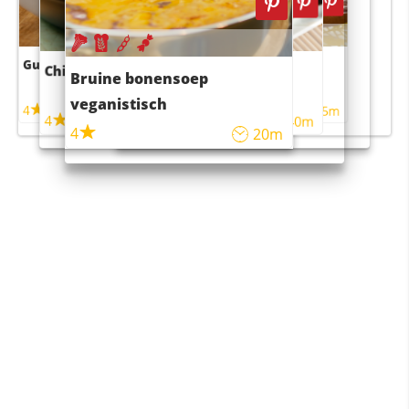
Guacamole
Pruimentaart met kaneel
Chili con carne
Sushi rijstsalade
Bruine bonensoep
maaltijdsalade
veganistisch
4
4
5m
55m
4
4
45m
40m
4
20m