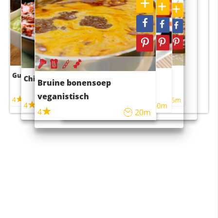
Guacamole
Pruimentaart met kaneel
Chili con carne
Sushi rijstsalade
Bruine bonensoep
maaltijdsalade
veganistisch
4
4
5m
55m
4
4
45m
40m
4
20m