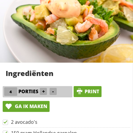
Ingrediënten
PORTIES
+
-
PRINT
GA IK MAKEN
2 avocado's