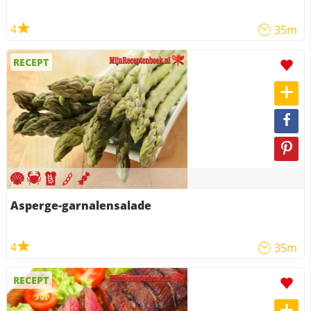
4
35m
RECEPT
Asperge-garnalensalade
4
35m
RECEPT