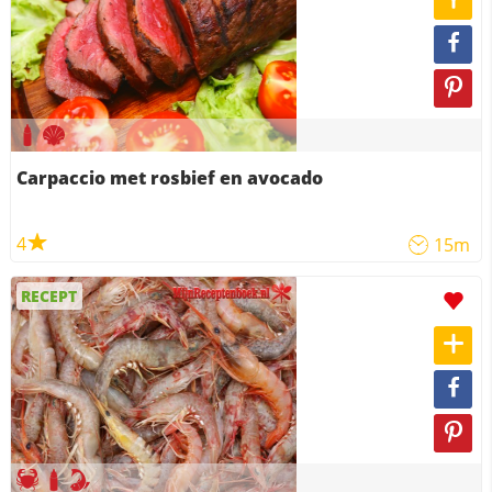
Carpaccio met rosbief en avocado
4
15m
RECEPT