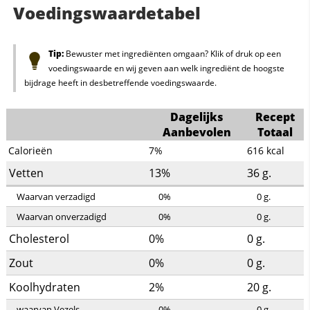
Voedingswaardetabel
Tip:
Bewuster met ingrediënten omgaan? Klik of druk op een
voedingswaarde en wij geven aan welk ingrediënt de hoogste
bijdrage heeft in desbetreffende voedingswaarde.
Dagelijks
Recept
Aanbevolen
Totaal
Calorieën
7%
616
kcal
Vetten
13%
36
g.
Waarvan verzadigd
0%
0
g.
Waarvan onverzadigd
0%
0
g.
Cholesterol
0%
0
g.
Zout
0%
0
g.
Koolhydraten
2%
20
g.
waarvan Vezels
0%
0
g.