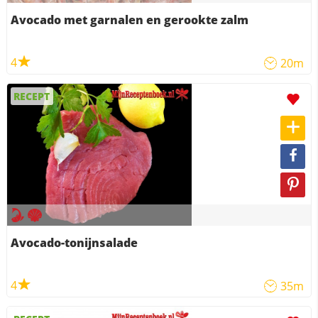
Avocado met garnalen en gerookte zalm
4
20m
RECEPT
Avocado-tonijnsalade
4
35m