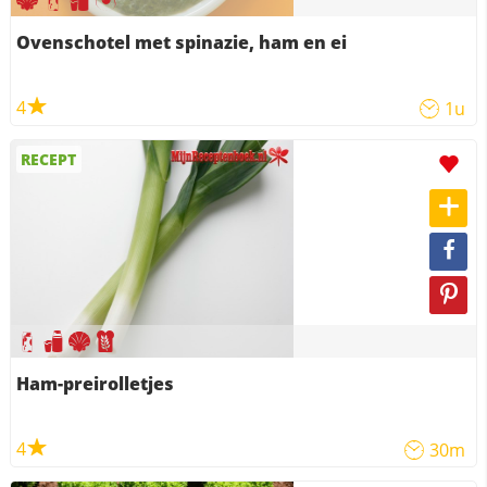
Ovenschotel met spinazie, ham en ei
4
1u
RECEPT
Ham-preirolletjes
4
30m