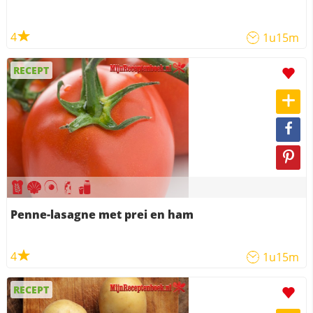
4
1u15m
RECEPT
Penne-lasagne met prei en ham
4
1u15m
RECEPT