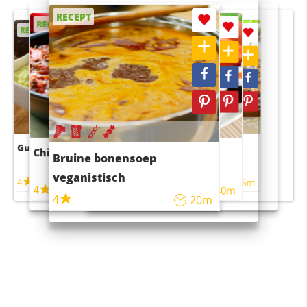
RECEPT
RECEPT
RECEPT
RECEPT
RECEPT
Guacamole
Pruimentaart met kaneel
Chili con carne
Sushi rijstsalade
Bruine bonensoep
maaltijdsalade
veganistisch
4
4
5m
55m
4
4
45m
40m
4
20m