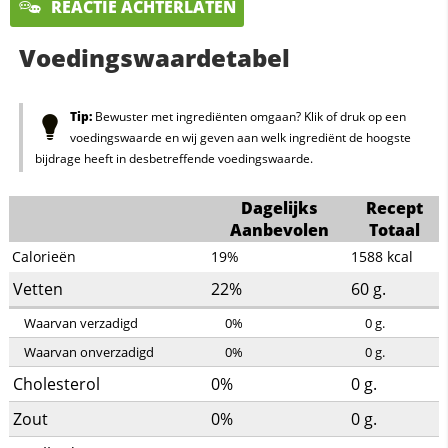
REACTIE ACHTERLATEN
Voedingswaardetabel
Tip:
Bewuster met ingrediënten omgaan? Klik of druk op een
voedingswaarde en wij geven aan welk ingrediënt de hoogste
bijdrage heeft in desbetreffende voedingswaarde.
Dagelijks
Recept
Aanbevolen
Totaal
Calorieën
19%
1588
kcal
Vetten
22%
60
g.
Waarvan verzadigd
0%
0
g.
Waarvan onverzadigd
0%
0
g.
Cholesterol
0%
0
g.
Zout
0%
0
g.