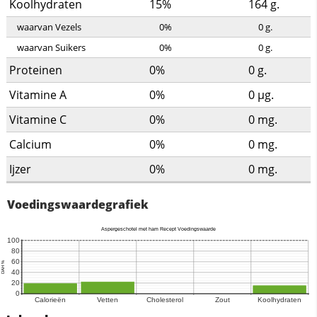
Koolhydraten
15%
164
g.
waarvan Vezels
0%
0
g.
waarvan Suikers
0%
0
g.
Proteinen
0%
0
g.
Vitamine A
0%
0
µg.
Vitamine C
0%
0
mg.
Calcium
0%
0
mg.
Ijzer
0%
0
mg.
Voedingswaardegrafiek