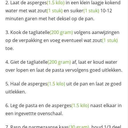
Laat de
asperges
(1.5 kilo)
in een klein laagje kokend
water met wat
zout
(1 stuk)
en
suiker
(1 stuk)
10-12
minuten garen met het deksel op de pan.
Kook de
tagliatelle
(200 gram)
volgens aanwijzingen
op de verpakking en voeg eventueel wat
zout
(1 stuk)
toe.
Giet de
tagliatelle
(200 gram)
af, laat er koud water
over lopen en laat de pasta vervolgens goed uitlekken.
Haal de
asperges
(1.5 kilo)
uit de pan en laat ze goed
uitlekken.
Leg de pasta en de
asperges
(1.5 kilo)
naast elkaar in
een ingevettte ovenschaal.
Rasp de
parmezaanse kaas
(30 gram)
, houd 1/3 deel