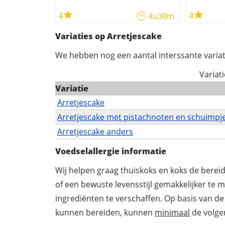
4
4
4u30m
Variaties op Arretjescake
We hebben nog een aantal interssante variat
Variat
Variatie
Arretjescake
Arretjescake met pistachnoten en schuimpj
Arretjescake anders
Voedselallergie informatie
Wij helpen graag thuiskoks en koks de berei
of een bewuste levensstijl gemakkelijker te 
ingrediënten te verschaffen. Op basis van de
kunnen bereiden, kunnen
minimaal
de volgen