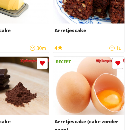
scake
Arretjescake
4
30m
1u
RECEPT
scake
Arretjescake (cake zonder
oven)