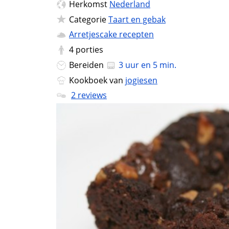
Herkomst
Nederland
Categorie
Taart en gebak
Arretjescake recepten
4
porties
Bereiden
3 uur en 5 min.
Kookboek van
jogiesen
2 reviews