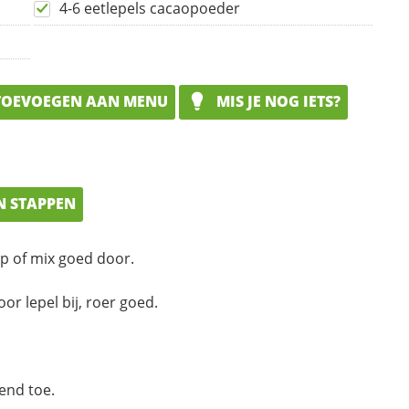
4-6 eetlepels cacaopoeder
OEVOEGEN AAN MENU
MIS JE NOG IETS?
N STAPPEN
p of mix goed door.
oor lepel bij, roer goed.
lend toe.