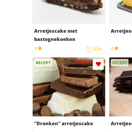
Arretjescake met
Arretje
bastognekoeken
4
4
20m
RECEPT
RECEPT
"Dronken" arretjescake
Arretje