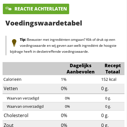
REACTIE ACHTERLATEN
Voedingswaardetabel
Tip:
Bewuster met ingrediënten omgaan? Klik of druk op een
voedingswaarde en wij geven aan welk ingrediënt de hoogste
bijdrage heeft in desbetreffende voedingswaarde.
Dagelijks
Recept
Aanbevolen
Totaal
Calorieën
1%
152
kcal
Vetten
0%
0
g.
Waarvan verzadigd
0%
0
g.
Waarvan onverzadigd
0%
0
g.
Cholesterol
0%
0
g.
Zout
0%
0
g.