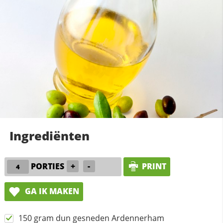
Ingrediënten
PORTIES
+
-
PRINT
GA IK MAKEN
150 gram dun gesneden Ardennerham