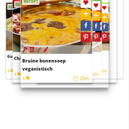
RECEPT
RECEPT
RECEPT
RECEPT
RECEPT
Guacamole
Pruimentaart met kaneel
Chili con carne
Sushi rijstsalade
Bruine bonensoep
maaltijdsalade
veganistisch
4
4
5m
55m
4
4
45m
40m
4
20m