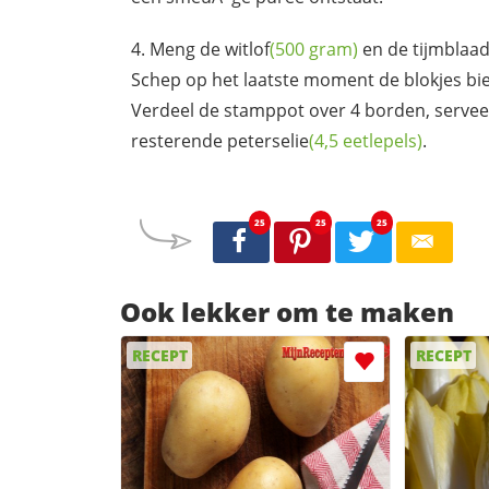
Meng de
witlof
(500 gram)
en de tijmblaa
Schep op het laatste moment de blokjes bie
Verdeel de stamppot over 4 borden, servee
resterende
peterselie
(4,5 eetlepels)
.
25
25
25
Ook lekker om te maken
RECEPT
RECEPT