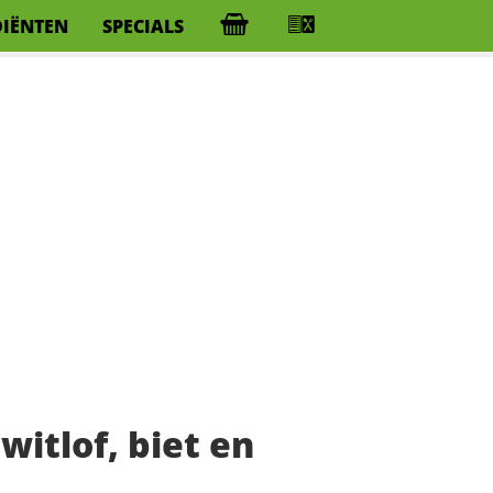
DIËNTEN
SPECIALS
itlof, biet en