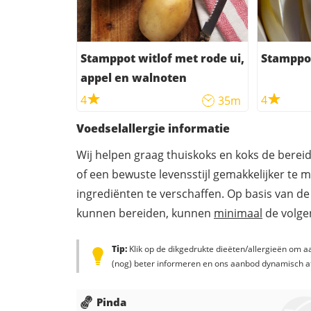
Stamppot witlof met rode ui,
Stamppot
appel en walnoten
4
4
35m
Voedselallergie informatie
Wij helpen graag thuiskoks en koks de berei
of een bewuste levensstijl gemakkelijker te 
ingrediënten te verschaffen. Op basis van de
kunnen bereiden, kunnen
minimaal
de volgen
Tip:
Klik op de dikgedrukte dieëten/allergieën om aa
(nog) beter informeren en ons aanbod dynamisch a
Pinda