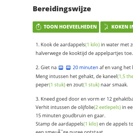
Bereidingswijze
TOON HOEVEELHEDEN
KOKEN I
Kook de
aardappels
(1 kilo)
in water met
z
halverwege de kooktijd de appelpartjes toe.
Giet na
20 minuten
af en vang het
Meng intussen het gehakt, de
kaneel
(1,5 th
peper
(1 stuk)
en
zout
(1 stuk)
naar smaak.
Kneed goed door en vorm er 12 gehaktbal
Verhit intussen de
olijfolie
(2 eetlepels)
in ee
15 minuten goudbruin en gaar.
Stamp de
aardappels
(1 kilo)
en de appels to
een smeuÃ¯ge puree ontstaat.