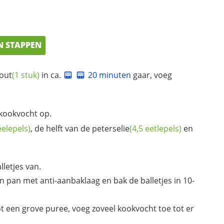
N STAPPEN
out
(1 stuk)
in ca.
20 minuten
gaar, voeg
 kookvocht op.
eelepels)
, de helft van de
peterselie
(4,5 eetlepels)
en
letjes van.
n pan met anti-aanbaklaag en bak de balletjes in 10-
t een grove puree, voeg zoveel kookvocht toe tot er