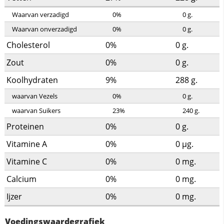
Waarvan verzadigd
0%
0
g.
Waarvan onverzadigd
0%
0
g.
Cholesterol
0%
0
g.
Zout
0%
0
g.
Koolhydraten
9%
288
g.
waarvan Vezels
0%
0
g.
waarvan Suikers
23%
240
g.
Proteinen
0%
0
g.
Vitamine A
0%
0
µg.
Vitamine C
0%
0
mg.
Calcium
0%
0
mg.
Ijzer
0%
0
mg.
Voedingswaardegrafiek