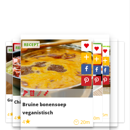
RECEPT
RECEPT
RECEPT
RECEPT
RECEPT
Guacamole
Pruimentaart met kaneel
Chili con carne
Sushi rijstsalade
Bruine bonensoep
maaltijdsalade
veganistisch
4
4
5m
55m
4
4
45m
40m
4
20m