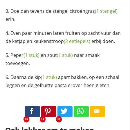
Doe dan tevens de stengel
citroengras
(1 stengel)
erin.
Even paar minuten laten fruiten op zacht vuur dan
de ketjap en
keukenstroop
(2 eetlepels)
erbij doen.
Peper
(1 stuk)
en
zout
(1 stuk)
naar smaak
toevoegen.
Daarna de
kip
(1 stuk)
apart bakken, op een schaal
leggen en de gefruitte pasta erover heen gieten.
25
25
25
Ook lekker om te maken