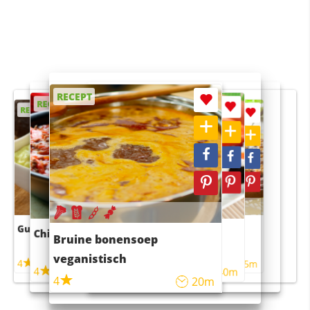
RECEPT
RECEPT
RECEPT
RECEPT
RECEPT
Guacamole
Pruimentaart met kaneel
Chili con carne
Sushi rijstsalade
Bruine bonensoep
maaltijdsalade
veganistisch
4
4
5m
55m
4
4
45m
40m
4
20m