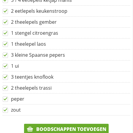
3 ? 4 eetlepels ketjap manis
2 eetlepels keukenstroop
2 theelepels gember
1 stengel citroengras
1 theelepel laos
3 kleine Spaanse pepers
1 ui
3 teentjes knoflook
2 theelepels trassi
peper
zout
BOODSCHAPPEN TOEVOEGEN