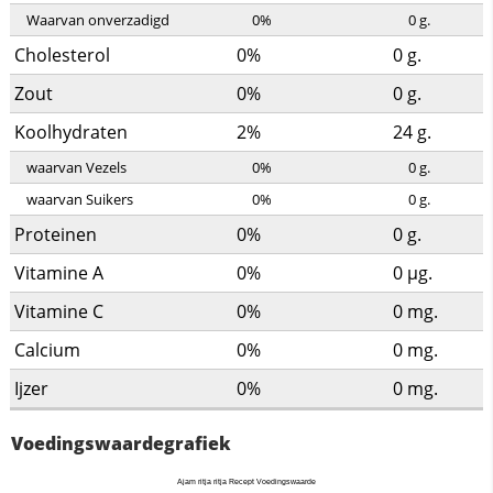
Waarvan onverzadigd
0%
0
g.
Cholesterol
0%
0
g.
Zout
0%
0
g.
Koolhydraten
2%
24
g.
waarvan Vezels
0%
0
g.
waarvan Suikers
0%
0
g.
Proteinen
0%
0
g.
Vitamine A
0%
0
µg.
Vitamine C
0%
0
mg.
Calcium
0%
0
mg.
Ijzer
0%
0
mg.
Voedingswaardegrafiek