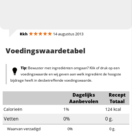
Rkh
14 augustus 2013
Voedingswaardetabel
Tip:
Bewuster met ingrediënten omgaan? Klik of druk op een
voedingswaarde en wij geven aan welk ingrediënt de hoogste
bijdrage heeft in desbetreffende voedingswaarde.
Dagelijks
Recept
Aanbevolen
Totaal
Calorieën
1%
124
kcal
Vetten
0%
0
g.
Waarvan verzadigd
0%
0
g.