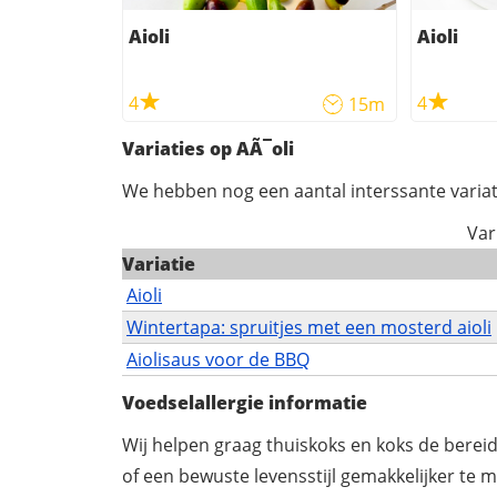
Aioli
Aioli
4
4
15m
Variaties op AÃ¯oli
We hebben nog een aantal interssante variat
Var
Variatie
Aioli
Wintertapa: spruitjes met een mosterd aioli
Aiolisaus voor de BBQ
Voedselallergie informatie
Wij helpen graag thuiskoks en koks de berei
of een bewuste levensstijl gemakkelijker te 