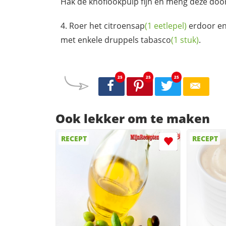
Hak de knoflookpulp fijn en meng deze doo
Roer het
citroensap
(1 eetlepel)
erdoor en
met enkele druppels
tabasco
(1 stuk)
.
25
25
25
Ook lekker om te maken
RECEPT
RECEPT