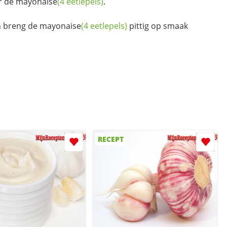
r de
mayonaise
(4 eetlepels)
.
 breng de
mayonaise
(4 eetlepels)
pittig op smaak
RECEPT