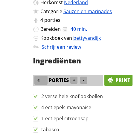
Herkomst
Nederland
Categorie
Sauzen en marinades
4
porties
Bereiden
40 min.
Kookboek van
bettyvandijk
Schrijf een review
Ingrediënten
PORTIES
+
-
PRINT
2 verse hele knoflookbollen
4 eetlepels mayonaise
1 eetlepel citroensap
tabasco