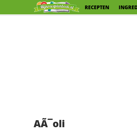
RECEPTEN
INGRE
AÃ¯oli