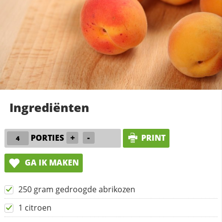
Ingrediënten
PORTIES
+
-
PRINT
GA IK MAKEN
250 gram gedroogde abrikozen
1 citroen