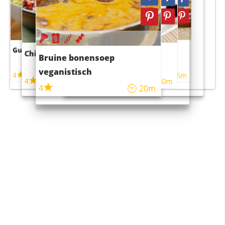
Guacamole
Pruimentaart met kaneel
Chili con carne
Sushi rijstsalade
Bruine bonensoep
maaltijdsalade
veganistisch
4
4
5m
55m
4
4
45m
40m
4
20m