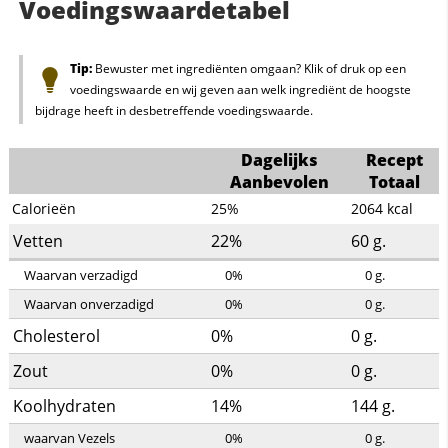
Voedingswaardetabel
Tip:
Bewuster met ingrediënten omgaan? Klik of druk op een
voedingswaarde en wij geven aan welk ingrediënt de hoogste
bijdrage heeft in desbetreffende voedingswaarde.
Dagelijks
Recept
Aanbevolen
Totaal
Calorieën
25%
2064
kcal
Vetten
22%
60
g.
Waarvan verzadigd
0%
0
g.
Waarvan onverzadigd
0%
0
g.
Cholesterol
0%
0
g.
Zout
0%
0
g.
Koolhydraten
14%
144
g.
waarvan Vezels
0%
0
g.