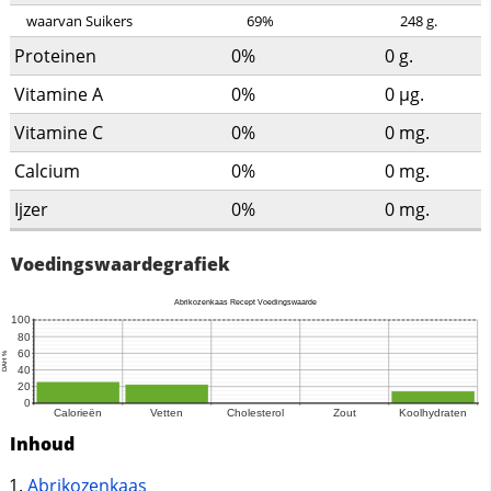
waarvan Suikers
69%
248
g.
Proteinen
0%
0
g.
Vitamine A
0%
0
µg.
Vitamine C
0%
0
mg.
Calcium
0%
0
mg.
Ijzer
0%
0
mg.
Voedingswaardegrafiek
Inhoud
Abrikozenkaas