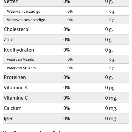
Vetten
0%
0
g.
Waarvan verzadigd
0%
0
g.
Waarvan onverzadigd
0%
0
g.
Cholesterol
0%
0
g.
Zout
0%
0
g.
Koolhydraten
0%
0
g.
waarvan Vezels
0%
0
g.
waarvan Suikers
0%
0
g.
Proteinen
0%
0
g.
Vitamine A
0%
0
µg.
Vitamine C
0%
0
mg.
Calcium
0%
0
mg.
Ijzer
0%
0
mg.