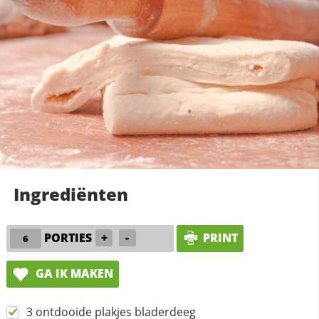
Ingrediënten
PORTIES
+
-
PRINT
GA IK MAKEN
3 ontdooide plakjes bladerdeeg