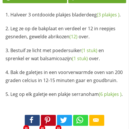
Halveer 3 ontdooide plakjes
bladerdeeg
(3
plakjes
)
.
Leg ze op de bakplaat en verdeel er 12 in reepjes
gesneden, gewelde
abrikozen
(12)
over.
Bestuif ze licht met
poedersuiker
(1 stuk)
en
sprenkel er wat
balsamicoazijn
(1 stuk)
over.
Bak de galetjes in een voorverwarmde oven van 200
graden celcius in 12-15 minuten gaar en goudbruin.
Leg op elk galetje een plakje
serranoham
(6
plakjes
)
.
25
25
25