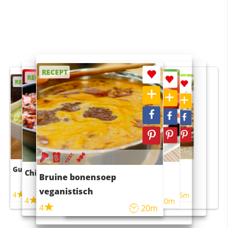
RECEPT
RECEPT
RECEPT
RECEPT
RECEPT
Guacamole
Pruimentaart met kaneel
Chili con carne
Sushi rijstsalade
Bruine bonensoep
maaltijdsalade
veganistisch
4
4
5m
55m
4
4
45m
40m
4
20m