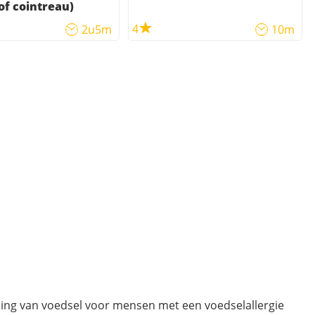
of cointreau)
4
2u5m
10m
ding van voedsel voor mensen met een voedselallergie