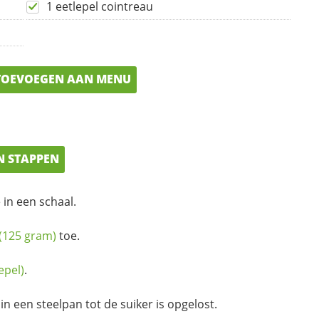
1 eetlepel cointreau
OEVOEGEN AAN MENU
N STAPPEN
 in een schaal.
(125 gram)
toe.
epel)
.
n een steelpan tot de suiker is opgelost.