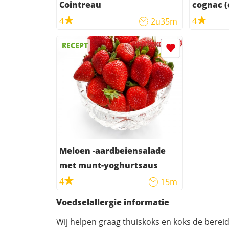
Cointreau
cognac (
4
4
2u35m
RECEPT
Meloen -aardbeiensalade
met munt-yoghurtsaus
4
15m
Voedselallergie informatie
Wij helpen graag thuiskoks en koks de berei