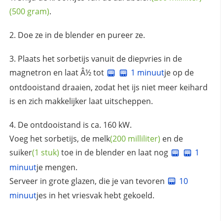
(500 gram)
.
Doe ze in de blender en pureer ze.
Plaats het sorbetijs vanuit de diepvries in de
magnetron en laat Â½ tot
1 minuut
je op de
ontdooistand draaien, zodat het ijs niet meer keihard
is en zich makkelijker laat uitscheppen.
De ontdooistand is ca. 160 kW.
Voeg het sorbetijs, de
melk
(200 milliliter)
en de
suiker
(1 stuk)
toe in de blender en laat nog
1
minuut
je mengen.
Serveer in grote glazen, die je van tevoren
10
minuut
jes in het vriesvak hebt gekoeld.