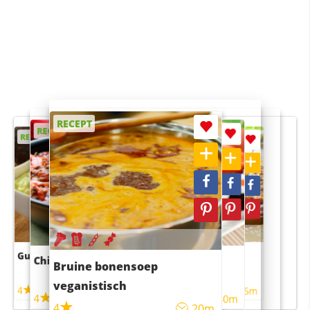
RECEPT
RECEPT
RECEPT
RECEPT
RECEPT
Guacamole
Pruimentaart met kaneel
Chili con carne
Sushi rijstsalade
Bruine bonensoep
maaltijdsalade
veganistisch
4
4
5m
55m
4
4
45m
40m
4
20m