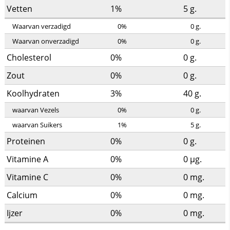
Vetten
1%
5
g.
Waarvan verzadigd
0%
0
g.
Waarvan onverzadigd
0%
0
g.
Cholesterol
0%
0
g.
Zout
0%
0
g.
Koolhydraten
3%
40
g.
waarvan Vezels
0%
0
g.
waarvan Suikers
1%
5
g.
Proteinen
0%
0
g.
Vitamine A
0%
0
µg.
Vitamine C
0%
0
mg.
Calcium
0%
0
mg.
Ijzer
0%
0
mg.