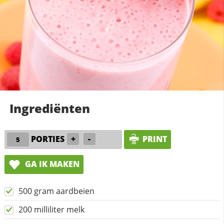
Ingrediënten
PORTIES
+
-
PRINT
GA IK MAKEN
500 gram aardbeien
200 milliliter melk