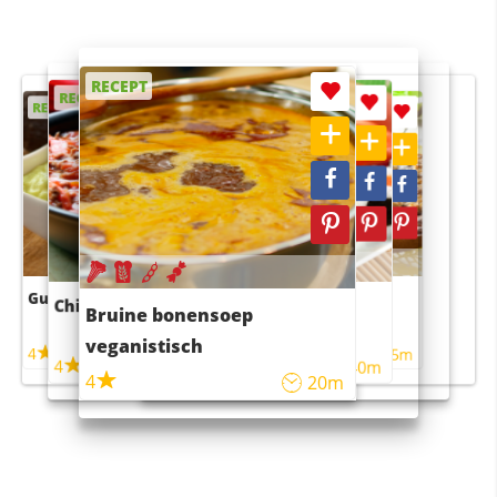
RECEPT
RECEPT
RECEPT
RECEPT
RECEPT
Guacamole
Pruimentaart met kaneel
Chili con carne
Sushi rijstsalade
Bruine bonensoep
maaltijdsalade
veganistisch
4
4
5m
55m
4
4
45m
40m
4
20m