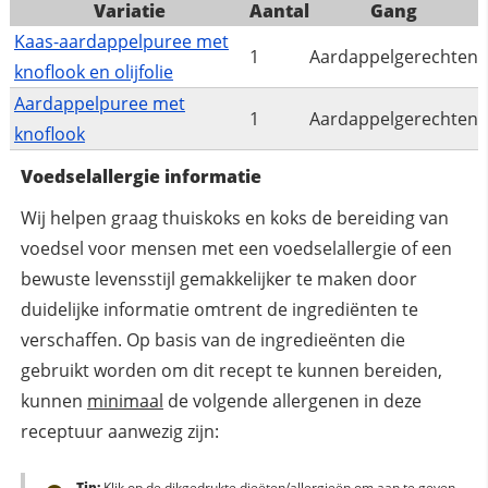
Variatie
Aantal
Gang
Kaas-aardappelpuree met
1
Aardappelgerechten
knoflook en olijfolie
Aardappelpuree met
1
Aardappelgerechten
knoflook
Voedselallergie informatie
Wij helpen graag thuiskoks en koks de bereiding van
voedsel voor mensen met een voedselallergie of een
bewuste levensstijl gemakkelijker te maken door
duidelijke informatie omtrent de ingrediënten te
verschaffen. Op basis van de ingredieënten die
gebruikt worden om dit recept te kunnen bereiden,
kunnen
minimaal
de volgende allergenen in deze
receptuur aanwezig zijn:
Tip:
Klik op de dikgedrukte dieëten/allergieën om aan te geven