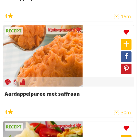
4
15m
RECEPT
Aardappelpuree met saffraan
4
30m
RECEPT