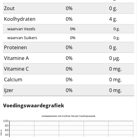
Zout
0%
0
g.
Koolhydraten
0%
4
g.
waarvan Vezels
0%
0
g.
waarvan Suikers
0%
0
g.
Proteinen
0%
0
g.
Vitamine A
0%
0
µg.
Vitamine C
0%
0
mg.
Calcium
0%
0
mg.
Ijzer
0%
0
mg.
Voedingswaardegrafiek