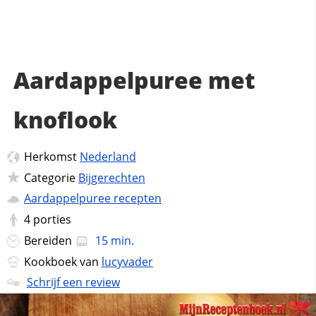
Aardappelpuree met
knoflook
Herkomst
Nederland
Categorie
Bijgerechten
Aardappelpuree recepten
4
porties
Bereiden
15 min.
Kookboek van
lucyvader
Schrijf een review