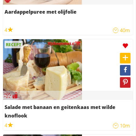
Aardappelpuree met olijfolie
4
40m
RECEPT
Salade met banaan en geitenkaas met wilde
knoflook
4
10m