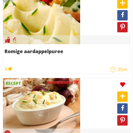
Romige aardappelpuree
4
35m
RECEPT