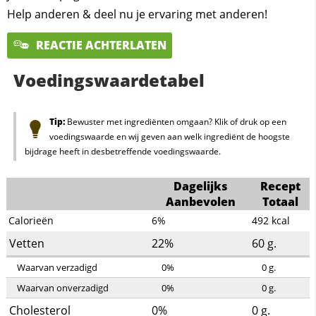
Help anderen & deel nu je ervaring met anderen!
REACTIE ACHTERLATEN
Voedingswaardetabel
Tip:
Bewuster met ingrediënten omgaan? Klik of druk op een
voedingswaarde en wij geven aan welk ingrediënt de hoogste
bijdrage heeft in desbetreffende voedingswaarde.
Dagelijks
Recept
Aanbevolen
Totaal
Calorieën
6%
492
kcal
Vetten
22%
60
g.
Waarvan verzadigd
0%
0
g.
Waarvan onverzadigd
0%
0
g.
Cholesterol
0%
0
g.