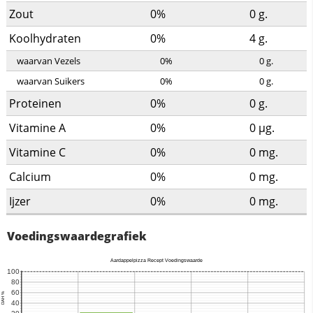
Zout
0%
0
g.
Koolhydraten
0%
4
g.
waarvan Vezels
0%
0
g.
waarvan Suikers
0%
0
g.
Proteinen
0%
0
g.
Vitamine A
0%
0
µg.
Vitamine C
0%
0
mg.
Calcium
0%
0
mg.
Ijzer
0%
0
mg.
Voedingswaardegrafiek