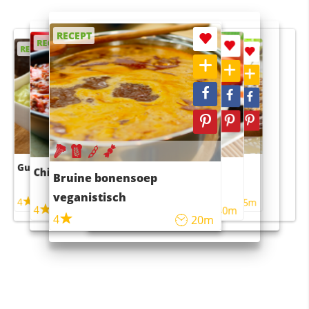
RECEPT
RECEPT
RECEPT
RECEPT
RECEPT
Guacamole
Pruimentaart met kaneel
Chili con carne
Sushi rijstsalade
Bruine bonensoep
maaltijdsalade
veganistisch
4
4
5m
55m
4
4
45m
40m
4
20m