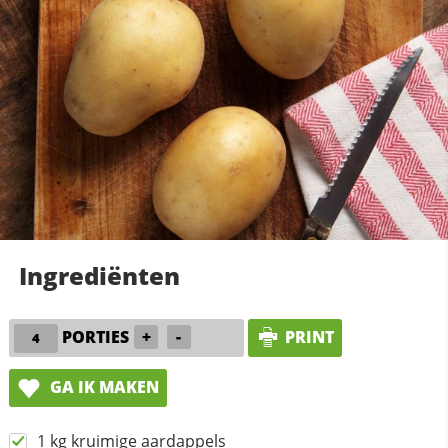
Ingrediënten
PORTIES
+
-
PRINT
GA IK MAKEN
1 kg kruimige aardappels