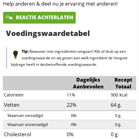
Help anderen & deel nu je ervaring met anderen!
REACTIE ACHTERLATEN
Voedingswaardetabel
Tip:
Bewuster met ingrediënten omgaan? Klik of druk op een
voedingswaarde en wij geven aan welk ingrediënt de hoogste
bijdrage heeft in desbetreffende voedingswaarde.
Dagelijks
Recept
Aanbevolen
Totaal
Calorieën
11%
900
kcal
Vetten
22%
64
g.
Waarvan verzadigd
0%
0
g.
Waarvan onverzadigd
0%
0
g.
Cholesterol
0%
0
g.