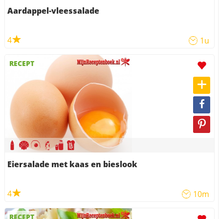
Aardappel-vleessalade
4
1u
RECEPT
Eiersalade met kaas en bieslook
4
10m
RECEPT