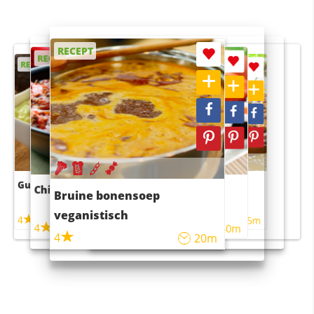
RECEPT
RECEPT
RECEPT
RECEPT
RECEPT
Guacamole
Pruimentaart met kaneel
Chili con carne
Sushi rijstsalade
Bruine bonensoep
maaltijdsalade
veganistisch
4
4
5m
55m
4
4
45m
40m
4
20m