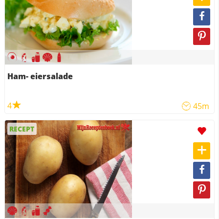
Ham- eiersalade
4
45m
RECEPT