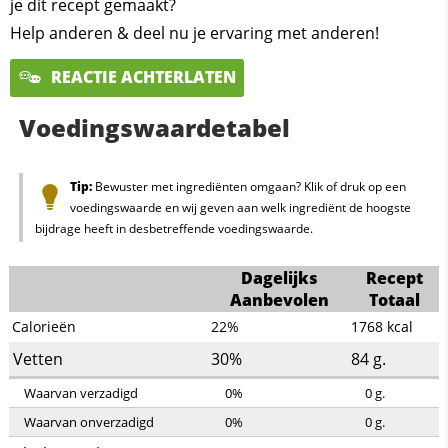
je dit recept gemaakt?
Help anderen & deel nu je ervaring met anderen!
REACTIE ACHTERLATEN
Voedingswaardetabel
Tip:
Bewuster met ingrediënten omgaan? Klik of druk op een
voedingswaarde en wij geven aan welk ingrediënt de hoogste
bijdrage heeft in desbetreffende voedingswaarde.
Dagelijks
Recept
Aanbevolen
Totaal
Calorieën
22%
1768
kcal
Vetten
30%
84
g.
Waarvan verzadigd
0%
0
g.
Waarvan onverzadigd
0%
0
g.