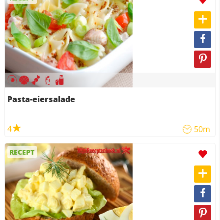
Pasta-eiersalade
4
50m
RECEPT