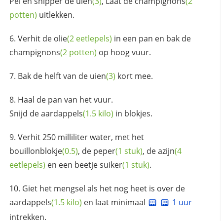
Pel en snipper de
uien
(3)
, Laat de
champignons
(2
potten)
uitlekken.
Verhit de
olie
(2 eetlepels)
in een pan en bak de
champignons
(2 potten)
op hoog vuur.
Bak de helft van de
uien
(3)
kort mee.
Haal de pan van het vuur.
Snijd de
aardappels
(1.5 kilo)
in blokjes.
Verhit 250 milliliter water, met het
bouillonblokje
(0.5)
, de
peper
(1 stuk)
, de
azijn
(4
eetlepels)
en een beetje
suiker
(1 stuk)
.
Giet het mengsel als het nog heet is over de
aardappels
(1.5 kilo)
en laat minimaal
1 uur
intrekken.