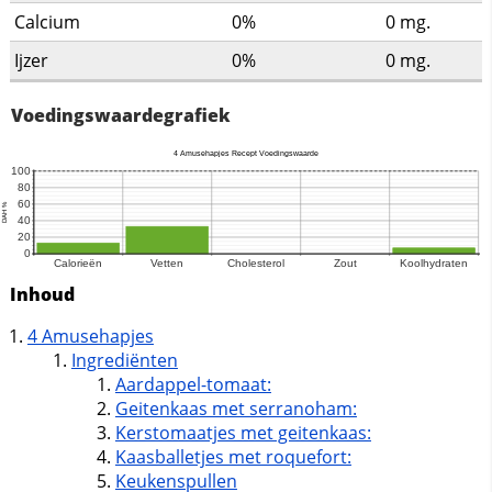
Calcium
0%
0
mg.
Ijzer
0%
0
mg.
Voedingswaardegrafiek
Inhoud
4 Amusehapjes
Ingrediënten
Aardappel-tomaat:
Geitenkaas met serranoham:
Kerstomaatjes met geitenkaas:
Kaasballetjes met roquefort:
Keukenspullen