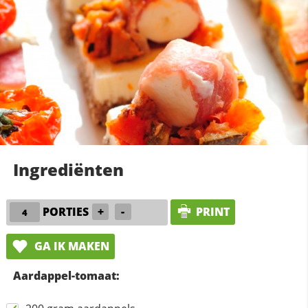
Ingrediënten
PORTIES
+
-
PRINT
GA IK MAKEN
Aardappel-tomaat: