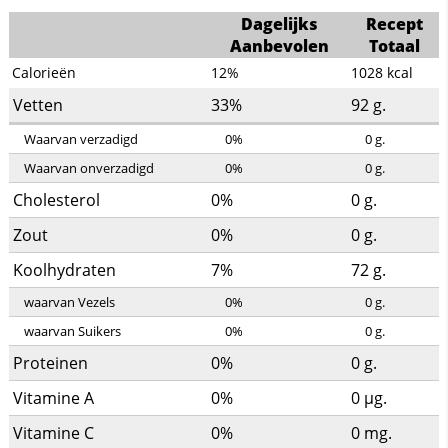
Dagelijks
Recept
Aanbevolen
Totaal
Calorieën
12%
1028
kcal
Vetten
33%
92
g.
Waarvan verzadigd
0%
0
g.
Waarvan onverzadigd
0%
0
g.
Cholesterol
0%
0
g.
Zout
0%
0
g.
Koolhydraten
7%
72
g.
waarvan Vezels
0%
0
g.
waarvan Suikers
0%
0
g.
Proteinen
0%
0
g.
Vitamine A
0%
0
µg.
Vitamine C
0%
0
mg.