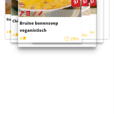
Guacamole
Pruimentaart met kaneel
Chili con carne
Sushi rijstsalade
Bruine bonensoep
maaltijdsalade
veganistisch
4
4
5m
55m
4
4
45m
40m
4
20m