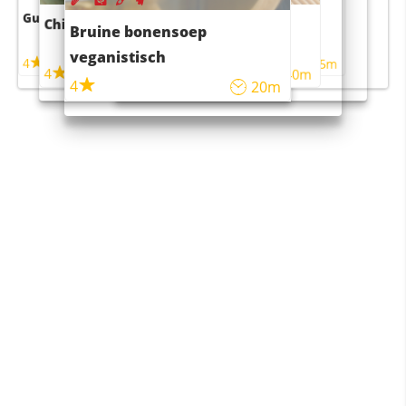
Guacamole
Pruimentaart met kaneel
Chili con carne
Sushi rijstsalade
Bruine bonensoep
maaltijdsalade
veganistisch
4
4
5m
55m
4
4
45m
40m
4
20m