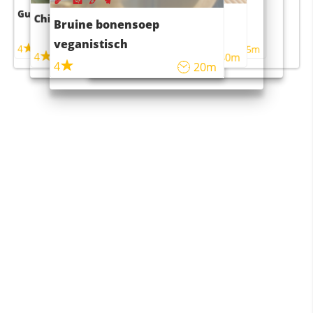
Guacamole
Pruimentaart met kaneel
Chili con carne
Sushi rijstsalade
Bruine bonensoep
maaltijdsalade
veganistisch
4
4
5m
55m
4
4
45m
40m
4
20m