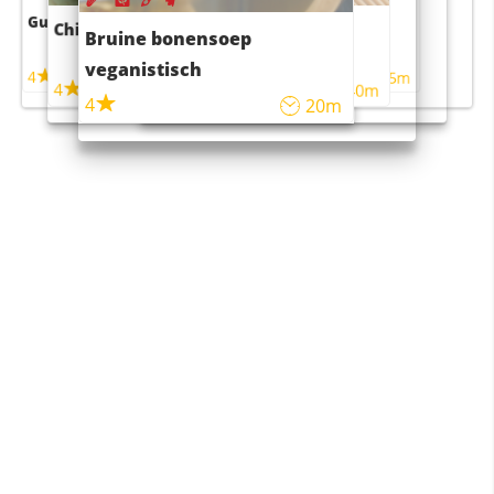
Guacamole
Pruimentaart met kaneel
Chili con carne
Sushi rijstsalade
Bruine bonensoep
maaltijdsalade
veganistisch
4
4
5m
55m
4
4
45m
40m
4
20m