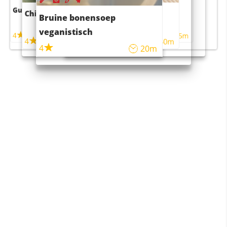
Guacamole
Pruimentaart met kaneel
Chili con carne
Sushi rijstsalade
Bruine bonensoep
maaltijdsalade
veganistisch
4
4
5m
55m
4
4
45m
40m
4
20m