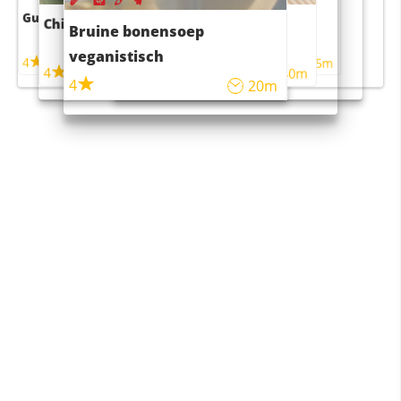
Guacamole
Pruimentaart met kaneel
Chili con carne
Sushi rijstsalade
Bruine bonensoep
maaltijdsalade
veganistisch
4
4
5m
55m
4
4
45m
40m
4
20m