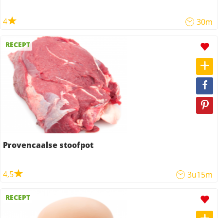
4
30m
RECEPT
Provencaalse stoofpot
4,5
3u15m
RECEPT