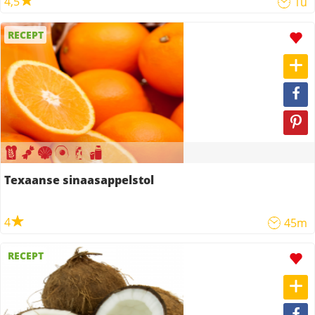
4,5
1u
RECEPT
Texaanse sinaasappelstol
4
45m
RECEPT