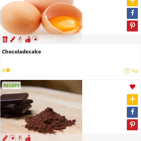
Chocoladecake
4
1u
RECEPT