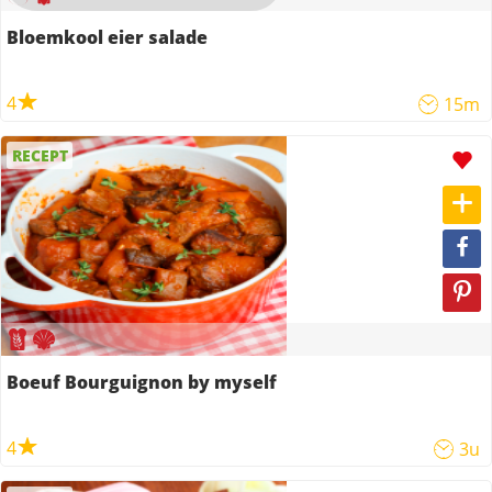
Bloemkool eier salade
4
15m
RECEPT
Boeuf Bourguignon by myself
4
3u