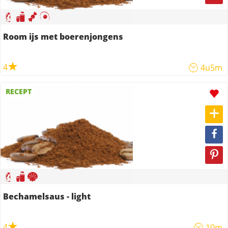
Room ijs met boerenjongens
4
4u5m
RECEPT
Bechamelsaus - light
4
10m