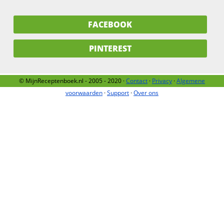
FACEBOOK
PINTEREST
© MijnReceptenboek.nl - 2005 - 2020 ·
Contact
·
Privacy
·
Algemene
voorwaarden
·
Support
·
Over ons