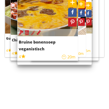
Guacamole
Pruimentaart met kaneel
Chili con carne
Sushi rijstsalade
Bruine bonensoep
maaltijdsalade
veganistisch
4
4
5m
55m
4
4
45m
40m
4
20m