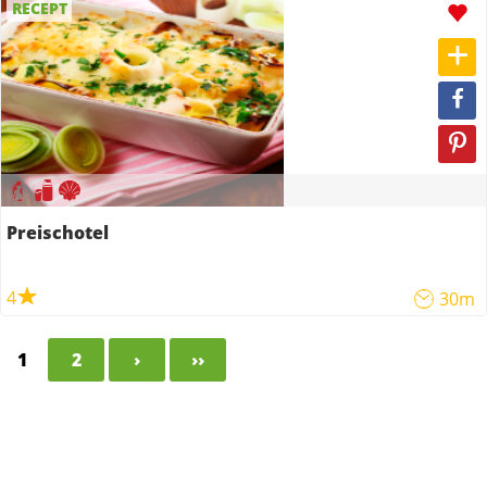
RECEPT
Preischotel
4
30m
1
2
›
››