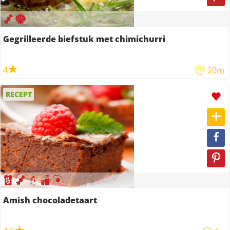
Gegrilleerde biefstuk met chimichurri
4
20m
RECEPT
Amish chocoladetaart